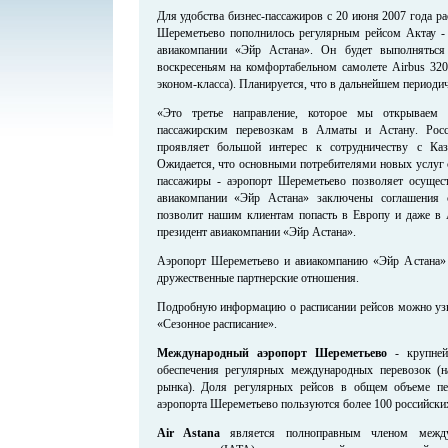
Для удобства бизнес-пассажиров с 20 июня 2007 года р
Шереметьево пополнилось регулярным рейсом Актау -
авиакомпании «Эйр Астана». Он будет выполнятьс
воскресеньям на комфортабельном самолете Airbus 320 
эконом-класса). Планируется, что в дальнейшем периодич
«Это третье направление, которое мы открываем
пассажирским перевозкам в Алматы и Астану. Росс
проявляет большой интерес к сотрудничеству с Каз
Ожидается, что основными потребителями новых услуг с
пассажиры - аэропорт Шереметьево позволяет осущес
авиакомпании «Эйр Астана» заключены соглашения 
позволит нашим клиентам попасть в Европу и даже в 
президент авиакомпании «Эйр Астана».
Аэропорт Шереметьево и авиакомпанию «Эйр Астана» 
дружественные партнерские отношения.
Подробную информацию о расписании рейсов можно узна
«Сезонное расписание».
Международный аэропорт Шереметьево
- крупней
обеспечения регулярных международных перевозок (
рынка). Доля регулярных рейсов в общем объеме пе
аэропорта Шереметьево пользуются более 100 российски
Air Astana
является полноправным членом междун