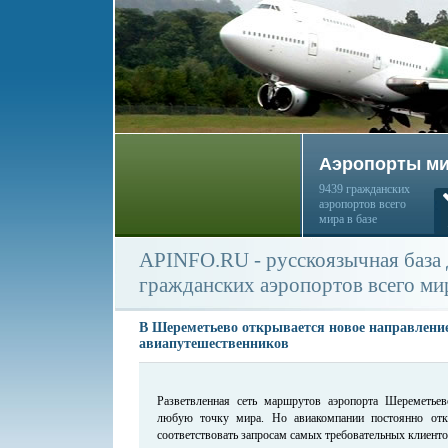
Аэропорты м
9439 гражданских
аэропортов всего
мира в базе
APINFO.RU - русскоязычная база
гражданских аэропортов всего ми
В Шереметьево открывается новое направлени
авиапутешественников
Разветвленная сеть маршрутов аэропорта Шереметьев
любую точку мира. Но авиакомпании постоянно отк
соответствовать запросам самых требовательных клиенто