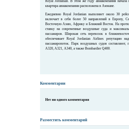
Royal Jordanian. В этом же году авиакомпания начала
квартира авиакомпании расположена в Аммане.
Ежедневно Royal Jordanian выполняет около 30 рейс
включает в себя более 50 направлений в Европу,
Восточную Азию, Африку и Ближний Восток. На протяж
ставку на современные воздушные суда и максимал
пассажиров. Широкая сеть перевозок в ближневосто
обеспечивает Royal Jordanian Airlines репутацию н
пассажиропоток. Парк воздушных судов составляют, 
A320, A321, А340, а также Bombardier Q400.
Комментарии
Нет ни одного комментария
Разместить комментарий