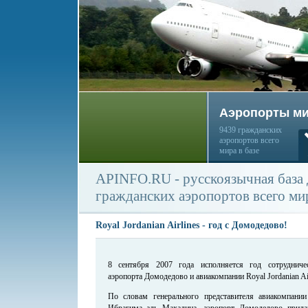
Аэропорты м
9439 гражданских
аэропортов всего
мира в базе
APINFO.RU - русскоязычная база
гражданских аэропортов всего ми
Royal Jordanian Airlines - год с Домодедово!
8 сентября 2007 года исполняется год сотрудниче
аэропорта Домодедово и авиакомпании Royal Jordanian Air
По словам генерального представителя авиакомпании 
Ибрагима аль Махадина, аэропорт Домодедово прила