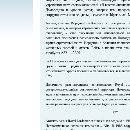
укрепления партнерских отношений. «Я высоко оцениваю
Домодедово и уровень услуг, которые нам предост
сотрудничества и по сей день», - сказал г-н Ибрагим аль 
Амман, столица Иорданского Хашимитского королевства
семи холмах, в котором гармонично сочетаются древност
очарование, – стал эксклюзивным направлением а
появилась прекрасная возможность попасть из Домод
административный центр Иордании с большим количеств
картинных галерей и музеев. Рейсы выполняются два
аэробусах А321 и А320.
За 12 месяцев своей деятельности авиакомпания перевезл
груза и почты. Средняя пассажирская загрузка на рейс
что занятость кресел постоянно увеличивается, и в авгус
82%.
Динамично развивающаяся авиакомпания Royal Jord
совершенствующийся современный аэропорт Домодед
задачи по оптимизации технологий обслуживания пассаж
минувшего года дает все основания для уверенности в
авиаперевозчика и аэропорта большое будущее и самые б
***
Авиакомпания Royal Jordanian Airlines была создана в 19
Первоначальное название компании – Alia. В 1986 год