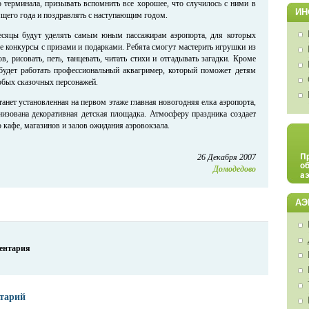
о терминала, призывать вспомнить все хорошее, что случилось с ними в
ИН
щего года и поздравлять с наступающим годом.
сяцы будут уделять самым юным пассажирам аэропорта, для которых
е конкурсы с призами и подарками. Ребята смогут мастерить игрушки из
, рисовать, петь, танцевать, читать стихи и отгадывать загадки. Кроме
 будет работать профессиональный аквагример, который поможет детям
юбых сказочных персонажей.
анет установленная на первом этаже главная новогодняя елка аэропорта,
низована декоративная детская площадка. Атмосферу праздника создает
 кафе, магазинов и залов ожидания аэровокзала.
26 Декабря 2007
Домодедово
АЭ
ментария
тарий