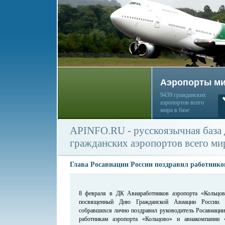
Аэропорты м
9439 гражданских
аэропортов всего
мира в базе
APINFO.RU - русскоязычная база
гражданских аэропортов всего ми
Глава Росавиации России поздравил работнико
8 февраля в ДК Авиаработников аэропорта «Кольцово
посвященный Дню Гражданской Авиации России. 
собравшихся лично поздравил руководитель Росавиац
работникам аэропорта «Кольцово» и авиакомпании 