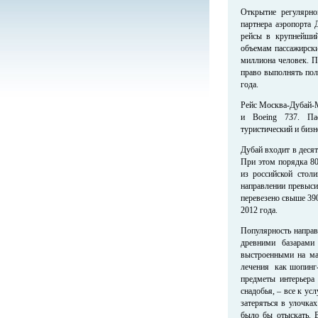
Открытие регулярн
партнера аэропорта
рейсы в крупнейший
объемам пассажирски
миллиона человек. П
право выполнять пол
года.
Рейс Москва-Дубай-М
и Boeing 737. Пас
туристический и бизн
Дубай входит в деся
При этом порядка 8
из российской стол
направлении превыси
перевезено свыше 39
2012 года.
Популярность направ
древними базарами
выстроенными на ма
лечения как шопинг-
предметы интерьера 
снадобья, – все к у
затеряться в улочка
было бы отыскать. 