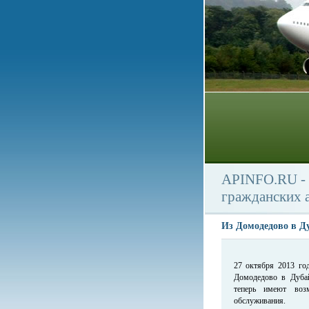
APINFO.RU - 
гражданских 
Из Домодедово в Д
27 октября 2013 го
Домодедово в Дубай
теперь имеют возм
обслуживания.