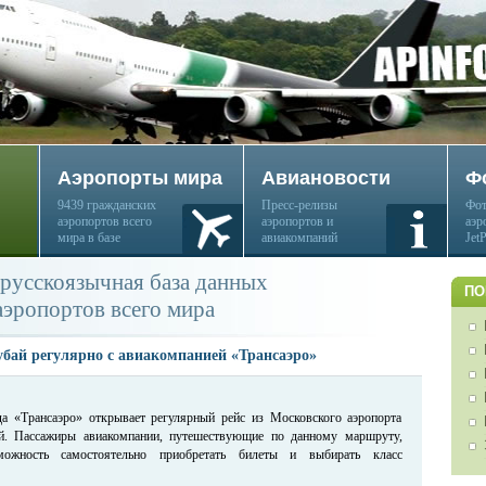
Аэропорты мира
Авиановости
Ф
9439 гражданских
Пресс-релизы
Фот
аэропортов всего
аэропортов и
аэр
мира в базе
авиакомпаний
Jet
русскоязычная база данных
ПО
аэропортов всего мира
убай регулярно с авиакомпанией «Трансаэро»
да «Трансаэро» открывает регулярный рейс из Московского аэропорта
. Пассажиры авиакомпании, путешествующие по данному маршруту,
ожность самостоятельно приобретать билеты и выбирать класс