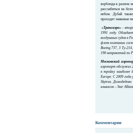
верблюда в разном и
расслабиться на бел
небом. Дубай также
проходят знаковые м
«Трансаэро»
- втор
1991 году. Облада
воздушных судов в Р
флот компании состо
Boeing 737, 3 Ту-21
190 направлений по 
Московский аэропо
аэропорт обслужил 2
в тройку наиболее 
Europe. С 2009 года
Skytrax. Домодедов
альянсов – Star Allian
Комментарии