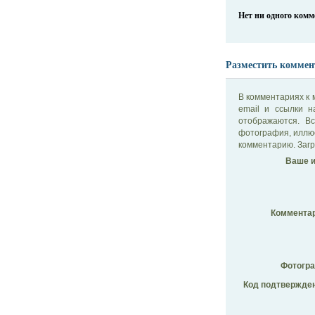
Нет ни одного ком
Разместить коммен
В комментариях к 
email и ссылки 
отображаются. В
фотография, иллю
комментарию. Загр
Ваше и
Комментар
Фотогр
Код подтвержден