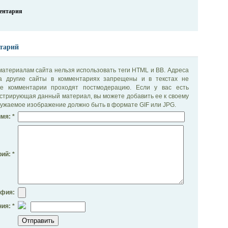
ментария
тарий
материалам сайта нельзя использовать теги HTML и BB. Адреса
на другие сайты в комментариях запрещены и в текстах не
се комментарии проходят постмодерацию. Если у вас есть
стрирующая данный материал, вы можете добавить ее к своему
ужаемое изображение должно быть в формате GIF или JPG.
мя: *
ий: *
афия:
ия: *