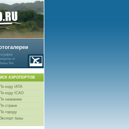
отогалереи
ографии
опортов от
Photos.Net
ИСК АЭРОПОРТОВ
По коду IATA
По коду ICAO
По названию
По стране
По городу
Экспорт базы