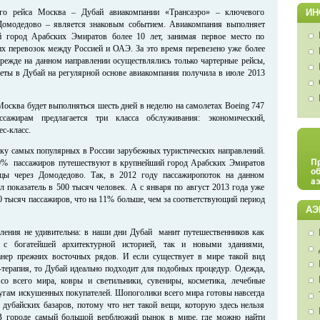
ого рейса Москва – Дубай авиакомпании «Трансаэро» – ключевого
ИН
 Домодедово – является знаковым событием. Авиакомпания выполняет
 город Арабских Эмиратов более 10 лет, занимая первое место по
х перевозок между Россией и ОАЭ. За это время перевезено уже более
режде на данном направлении осуществлялись только чартерные рейсы,
еты в Дубай на регулярной основе авиакомпания получила в июле 2013
осква будет выполняться шесть дней в неделю на самолетах Boeing 747
сажирам предлагается три класса обслуживания: экономический,
ес-класс.
тку самых популярных в России зарубежных туристических направлений.
0% пассажиров путешествуют в крупнейший город Арабских Эмиратов
ицы через Домодедово. Так, в 2012 году пассажиропоток на данном
л показатель в 500 тысяч человек. А с января по август 2013 года уже
0 тысяч пассажиров, что на 11% больше, чем за соответствующий период
АЭ
ления не удивительна: в наши дни Дубай манит путешественников как
 с богатейшей архитектурной историей, так и новыми зданиями,
нер прежних восточных рядов. И если существует в мире такой вид
терапия, то Дубай идеально подходит для подобных процедур. Одежда,
со всего мира, ковры и светильники, сувениры, косметика, лечебные
слугам искушенных покупателей. Шопоголики всего мира готовы навсегда
х дубайских базаров, потому что нет такой вещи, которую здесь нельзя
В городе самый большой верблюжий рынок в мире, где можно найти