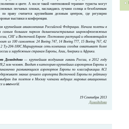
сполнении и цвете. А после такой «интенсивной терапии» туристы могут
оснежных песчаных пляжах, наслаждаясь лучами солнца и безоблачным
 по праву считается крупнейшим деловым центром, где регулярно
ировые выставки и конференции.
ая крупнейшая авиакомпания Российской Федерации. Начала полеты в
ет самым большим парком дальнемагистральных широкофюзеляжных
оссии, СНГ и Восточной Европе. Постоянно растущий и обновляющийся
ит из 100 самолетов: 24 Boeing 747, 14 Boeing 777, 15 Boeing 767, 42
4, 2 Ту-204-100С.Маршрутная сеть компании сегодня охватывает более
России и зарубежным странам Европы, Азии, Америки и Африки.
рт Домодедово
— крупнейшая воздушная гавань России, в 2012 году
8,2 млн человек. Входит в категорию крупнейших аэропортов Европы и
динамично развивающихся аэропортов Европы по классификации ACI
 удерживает звание лучшего аэропорта Восточной Европы по рейтингу
о выбран для полетов в Москву членами ведущих мировых авиационных
ce и
one
world.
19 Сентября 2013
Домодедово