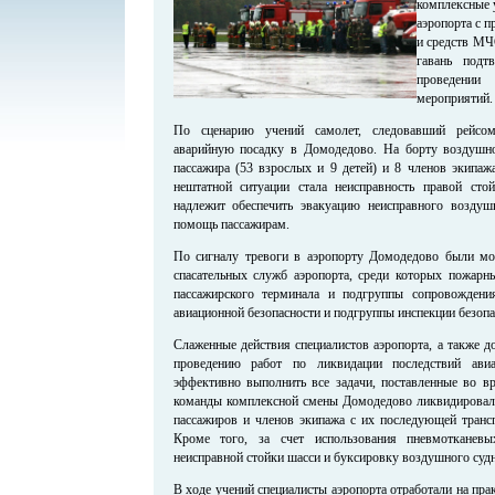
комплексные 
аэропорта с 
и средств МЧ
гавань подт
проведени
мероприятий.
По сценарию учений самолет, следовавший рейсом
аварийную посадку в Домодедово. На борту воздушно
пассажира (53 взрослых и 9 детей) и 8 членов экипаж
нештатной ситуации стала неисправность правой сто
надлежит обеспечить эвакуацию неисправного воздуш
помощь пассажирам.
По сигналу тревоги в аэропорту Домодедово были мо
спасательных служб аэропорта, среди которых пожарны
пассажирского терминала и подгруппы сопровождени
авиационной безопасности и подгруппы инспекции безопа
Слаженные действия специалистов аэропорта, а также д
проведению работ по ликвидации последствий ави
эффективно выполнить все задачи, поставленные во вр
команды комплексной смены Домодедово ликвидировали
пассажиров и членов экипажа с их последующей трансп
Кроме того, за счет использования пневмотканев
неисправной стойки шасси и буксировку воздушного судн
В ходе учений специалисты аэропорта отработали на пр