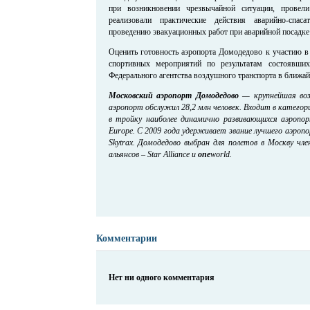
при возникновении чрезвычайной ситуации, провел
реализовали практические действия аварийно-спа
проведению эвакуационных работ при аварийной посадке
Оценить готовность аэропорта Домодедово к участию в
спортивных мероприятий по результатам состоявших
Федерального агентства воздушного транспорта в ближа
Московский аэропорт Домодедово
— крупнейшая возд
аэропорт обслужил 28,2 млн человек. Входит в катего
в тройку наиболее динамично развивающихся аэропо
Europe. С 2009 года удерживает звание лучшего аэроп
Skytrax. Домодедово выбран для полетов в Москву чл
альянсов – Star Alliance и
one
world.
Комментарии
Нет ни одного комментария