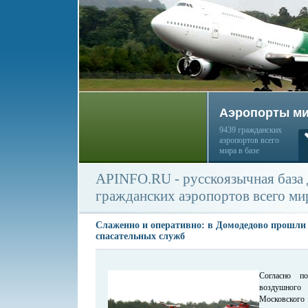
Аэропорты м
9439 гражданских
аэропортов всего
мира в базе
APINFO.RU - русскоязычная база
гражданских аэропортов всего ми
Слаженно и оперативно: в Домодедово прошли
спасательных служб
Согласно по
воздушного 
Московског