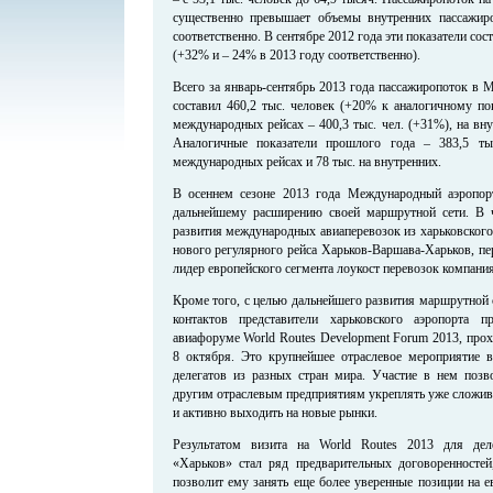
существенно превышает объемы внутренних пассажиро
соответственно. В сентябре 2012 года эти показатели сост
(+32% и – 24% в 2013 году соответственно).
Всего за январь-сентябрь 2013 года пассажиропоток в
составил 460,2 тыс. человек (+20% к аналогичному по
международных рейсах – 400,3 тыс. чел. (+31%), на вну
Аналогичные показатели прошлого года – 383,5 ты
международных рейсах и 78 тыс. на внутренних.
В осеннем сезоне 2013 года Международный аэропор
дальнейшему расширению своей маршрутной сети. В ч
развития международных авиаперевозок из харьковского
нового регулярного рейса Харьков-Варшава-Харьков, пе
лидер европейского сегмента лоукост перевозок компания
Кроме того, с целью дальнейшего развития маршрутной
контактов представители харьковского аэропорта 
авиафоруме World Routes Development Forum 2013, про
8 октября. Это крупнейшее отраслевое мероприятие 
делегатов из разных стран мира. Участие в нем позв
другим отраслевым предприятиям укреплять уже сложив
и активно выходить на новые рынки.
Результатом визита на World Routes 2013 для дел
«Харьков» стал ряд предварительных договоренносте
позволит ему занять еще более уверенные позиции на 