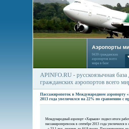
Аэропорты м
9439 гражданских
аэропортов всего
мира в базе
APINFO.RU - русскоязычная база
гражданских аэропортов всего ми
Пассажиропоток в Международном аэропорту «
2013 года увеличился на 22% по сравнению с 
Международный аэропорт «Харьков» подвел итоги работ
пассажироперевозок в сентябре 2013 года увеличился в 
– с 53,1 тыс. человек до 64,9 тысяч. Пассажиропоток на