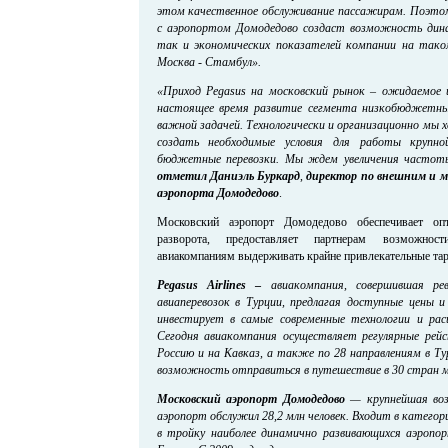
этом качественное обслуживание пассажирам. Поэтом
с аэропортом Домодедово создаст возможность дина
так и экономических показателей компании на тако
Москва - Стамбул».
«
Приход Pegasus на московский рынок – ожидаемое и
настоящее время
р
азвитие сегмента низкобюджетных
важной задачей. Технологически и организационно мы 
создать необходимые условия для работы крупно
бюджетные перевозки. Мы ждем увеличения частот
отметил
Даниэль Буркард
,
директор по внешним и м
аэропорта Домодедово
.
Московский аэропорт Домодедово обеспечивает оп
разворота, предоставляет партнерам возможнос
авиакомпаниям выдерживать крайне привлекательные та
Pegasus Airlines
–
авиакомпания, совершившая ре
авиаперевозок в Турции, предлагая доступные цены и
инвестирует в самые современные технологии и рас
Сегодня авиакомпания осуществляет регулярные рейс
Россию и на Кавказ, а также по 28 направлениям в Ту
возможность отправиться в путешествие в 30 стран м
Московский аэропорт Домодедово
— крупнейшая возд
аэропорт обслужил 28,2 млн человек. Входит в катего
в тройку наиболее динамично развивающихся аэропо