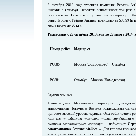
8 октября 2013 года турецкая компания Pegasus Air
Москвы в Стамбул. Перелеты выполняются три раза в 
воскресеньям. Совершить путешествие из аэропорта Д
центр Турции с Pegasus Airlines возможно за $83.99 (в 
места весом до 20 кг).
Расписание с 27 октября 2013 года до 27 марта 2014 г
Номер рейса
Маршрут
РС885
Москва (Домодедово) – Стамбул
РС884
Стамбул – Москва (Домодедово)
*время местное
Бизнес-модель Московского аэропорта Домодедо
авиакомпании Ближнего Востока поддерживать оптима
при этом высокий уровень сервиса. «
Мы рады начать раб
так как он идеально отвечает нашим требованиям
активно развивающийся аэропорт, - подчеркнул
Серт
авиакомпании Pegasus
Airlines
.
–
Для нас это крайне 
– осуществлять пассажирские авиаперевозки по дос