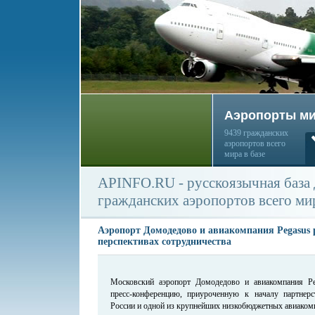
Аэропорты м
9439 гражданских
аэропортов всего
мира в базе
APINFO.RU - русскоязычная база
гражданских аэропортов всего ми
Аэропорт Домодедово и авиакомпания Pegasus 
перспективах сотрудничества
Московский аэропорт Домодедово и авиакомпания Peg
пресс-конференцию, приуроченную к началу партнер
России и одной из крупнейших низкобюджетных авиаком