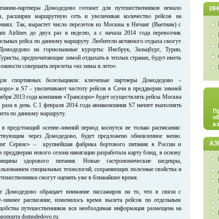
пании-партнеры Домодедово готовят для путешественников немало
ИН
в, расширяя маршрутную сеть и увеличивая количество рейсов на
ниях. Так, вырастет число перелетов из Москвы в Нячанг (Вьетнам) с
am Airlines до двух раз в неделю, а с начала 2014 года перевозчик
дельных рейса по данному маршруту. Любители активного отдыха смогут
Домодедово на горнолыжные курорты: Инсбрук, Зальцбург, Турин,
уристы, предпочитающие зимой отдыхать в теплых странах, будут иметь
ожности совершать перелеты «из зимы в лето».
для спортивных болельщиков: ключевые партнеры Домодедово –
аэро» и S7 – увеличивают частоту рейсов в Сочи в преддверии зимней
ября 2013 года компания «Трансаэро» будет осуществлять рейсы Москва
 раза в день. С 1 февраля 2014 года авиакомпания S7 начнет выполнять
лета по данному маршруту.
в предстоящий осенне-зимний период коснутся не только расписания:
ствующим через Домодедово, будет предложено обновленное меню.
АЭ
инг Сервис» – крупнейшая фабрика бортового питания в России и
 преддверии нового сезона навигации разработала карту блюд, в основу
инципы здорового питания. Новые гастрономические шедевры,
ользованием специальных технологий, сохраняющих полезные свойства и
утешественники смогут оценить уже в ближайшее время.
т Домодедово обращает внимание пассажиров на то, что в связи с
е-зимнее расписание, изменилось время вылета рейсов по отдельным
удобства путешественников вся необходимая информация размещена на
эропорта domodedovo.ru.