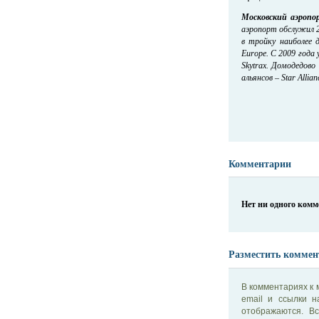
Московский аэропо
аэропорт обслужил 2
в тройку наиболее 
Europe. С 2009 года
Skytrax. Домодедов
альянсов – Star Allian
Комментарии
Нет ни одного ком
Разместить коммен
В комментариях к 
email и ссылки 
отображаются. В