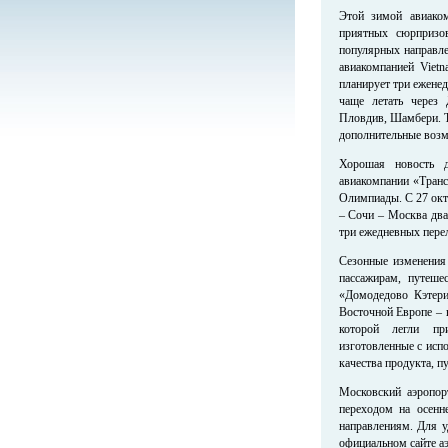
Этой зимой авиаком
приятных сюрпризо
популярных направле
авиакомпанией Vietn
планирует три ежене
чаще летать через 
Пловдив, Шамбери. Т
дополнительные возм
Хорошая новость 
авиакомпании «Транс
Олимпиады. С 27 окт
– Сочи – Москва два
три ежедневных пере
Сезонные изменения 
пассажирам, путеше
«Домодедово Кэтер
Восточной Европе – в
которой легли пр
изготовленные с исп
качества продукта, п
Московский аэропор
переходом на осенн
направлениям. Для 
официальном сайте а