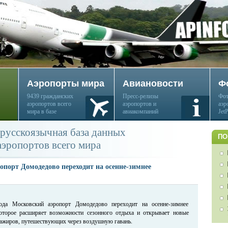
Аэропорты мира
Авиановости
Ф
9439 гражданских
Пресс-релизы
Фот
аэропортов всего
аэропортов и
аэр
мира в базе
авиакомпаний
Jet
русскоязычная база данных
ПО
аэропортов всего мира
опорт Домодедово переходит на осенне-зимнее
ода Московский аэропорт Домодедово переходит на осенне-зимнее
которое расширяет возможности сезонного отдыха и открывает новые
сажиров, путешествующих через воздушную гавань.