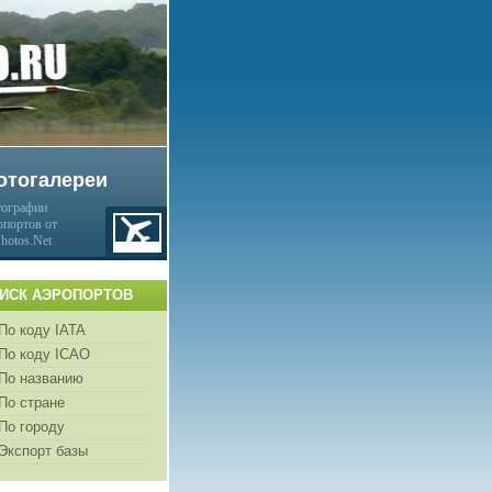
отогалереи
ографии
опортов от
Photos.Net
ИСК АЭРОПОРТОВ
По коду IATA
По коду ICAO
По названию
По стране
По городу
Экспорт базы