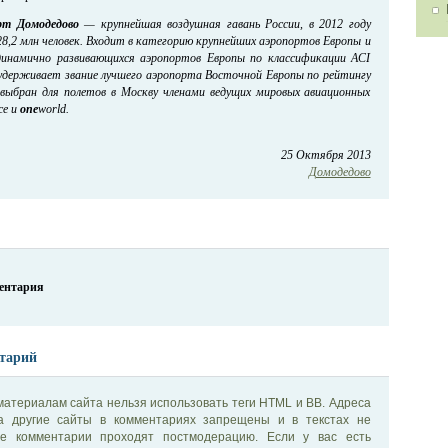
рт Домодедово
— крупнейшая воздушная гавань России, в 2012 году
8,2 млн человек. Входит в категорию крупнейших аэропортов Европы и
динамично развивающихся аэропортов Европы по классификации ACI
 удерживает звание лучшего аэропорта Восточной Европы по рейтингу
о выбран для полетов в Москву членами ведущих мировых авиационных
ce и
one
world.
25 Октября 2013
Домодедово
ментария
тарий
материалам сайта нельзя использовать теги HTML и BB. Адреса
на другие сайты в комментариях запрещены и в текстах не
се комментарии проходят постмодерацию. Если у вас есть