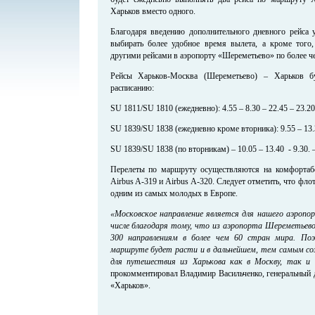
Харьков вместо одного.
Благодаря введению дополнительного дневного рейса 
выбирать более удобное время вылета, а кроме того
другими рейсами в аэропорту «Шереметьево» по более ч
Рейсы Харьков-Москва (Шереметьево) – Харьков б
расписанию:
SU 1811/SU 1810 (ежедневно): 4.55 – 8.30 – 22.45 – 23.20
SU 1839/SU 1838 (ежедневно кроме вторника): 9.55 – 13.3
SU 1839/SU 1838 (по вторникам) – 10.05 – 13.40 - 9.30. 
Перелеты по маршруту осуществляются на комфортабел
Airbus A-319 и Airbus A-320. Следует отметить, что ф
одним из самых молодых в Европе.
«Московское направление является для нашего аэроп
числе благодаря тому, что из аэропорта Шереметьев
300 направлениям в более чем 60 стран мира. По
маршруте будет расти и в дальнейшем, тем самым со
для путешествия из Харькова как в Москву, так и 
прокомментировал Владимир Васильченко, генеральный 
«Харьков».