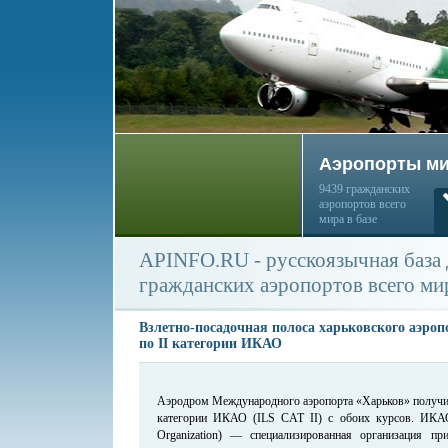
Аэропорты м
9439 гражданских
аэропортов всего
мира в базе
APINFO.RU - русскоязычная база
гражданских аэропортов всего ми
Взлетно-посадочная полоса харьковского аэро
по II категории ИКАО
Аэродром Международного аэропорта «Харьков» получил
категории ИКАО (ILS CAT II) с обоих курсов. ИКАО (I
Organization) — специализированная организация п