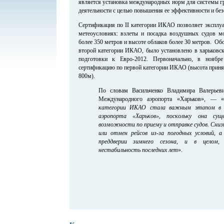
является установка международных норм для системы гр
деятельности с целью повышения ее эффективности и без
Сертификация по II категории ИКАО позволяет эксплу
метеоусловиях: взлеты и посадка воздушных судов м
более 350 метров и высоте облаков более 30 метров. Об
второй категории ИКАО, было установлено в харьковск
подготовки к Евро-2012. Первоначально, в нояб
сертификацию по первой категории ИКАО (высота приня
800м).
По словам Васильченко Владимира Валерьевич
Международного аэропорта «Харьков», — 
категории ИКАО стала важным этапом в 
аэропорта «Харьков», поскольку она су
возможности по приему и отправке судов. Сни
или отмен рейсов из-за погодных условий, а
преддверии зимнего сезона, и в целом,
нестабильность последних лет
».