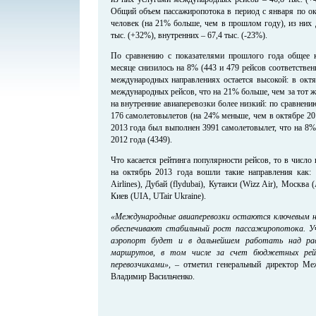
Общий объем пассажиропотока в период с января по окт
человек (на 21% больше, чем в прошлом году), из них
тыс. (+32%), внутренних – 67,4 тыс. (-23%).
По сравнению с показателями прошлого года общее к
месяце снизилось на 8% (443 и 479 рейсов соответствен
международных направлениях остается высокой: в октя
международных рейсов, что на 21% больше, чем за тот ж
на внутренние авиаперевозки более низкий: по сравне
176 самолетовылетов (на 24% меньше, чем в октябре 201
2013 года был выполнен 3991 самолетовылет, что на 8%
2012 года (4349).
Что касается рейтинга популярности рейсов, то в числ
на октябрь 2013 года вошли такие направления как: В
Airlines), Дубай (flydubai), Кутаиси (Wizz Air), Москва (
Киев (UIA, UTair Ukraine).
«Международные авиаперевозки остаются ключевым н
обеспечивают стабильный рост пассажиропотока. У
аэропорт будет и в дальнейшем работать над р
маршрутов, в том числе за счет бюджетных рейс
перевозчиками»,
– отметил генеральный директор Меж
Владимир Васильченко.