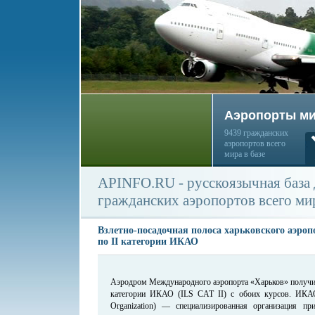
Аэропорты м
9439 гражданских
аэропортов всего
мира в базе
APINFO.RU - русскоязычная база
гражданских аэропортов всего ми
Взлетно-посадочная полоса харьковского аэро
по II категории ИКАО
Аэродром Международного аэропорта «Харьков» получил
категории ИКАО (ILS CAT II) с обоих курсов. ИКАО (I
Organization) — специализированная организация п