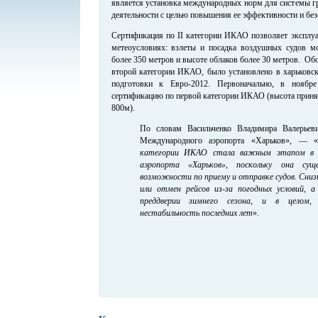
является установка международных норм для системы гр
деятельности с целью повышения ее эффективности и без
Сертификация по II категории ИКАО позволяет эксплу
метеоусловиях: взлеты и посадка воздушных судов м
более 350 метров и высоте облаков более 30 метров. Об
второй категории ИКАО, было установлено в харьковск
подготовки к Евро-2012. Первоначально, в нояб
сертификацию по первой категории ИКАО (высота приня
800м).
По словам Васильченко Владимира Валерьевич
Международного аэропорта «Харьков», — 
категории ИКАО стала важным этапом в 
аэропорта «Харьков», поскольку она су
возможности по приему и отправке судов. Сни
или отмен рейсов из-за погодных условий, а
преддверии зимнего сезона, и в целом,
нестабильность последних лет
».