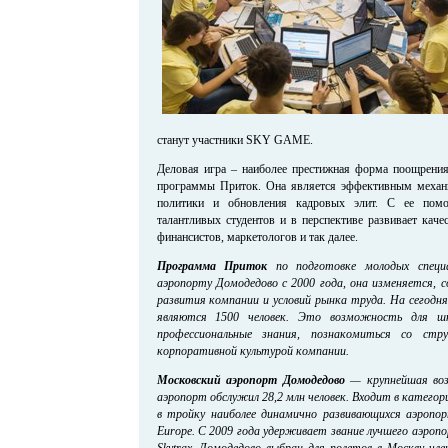
станут участники SKY GAME.
Деловая игра – наиболее престижная форма поощрения 
программы Приток. Она является эффективным механ
политики и обновления кадровых элит. С ее помо
талантливых студентов и в перспективе развивает кач
финансистов, маркетологов и так далее.
Программа Приток
по подготовке молодых специ
аэропорту Домодедово с 2000 года, она изменяется, 
развития компании и условий рынка труда. На сегод
являются 1500 человек. Это возможность для ш
профессиональные знания, познакомиться со стр
корпоративной культурой компании.
Московский аэропорт Домодедово
— крупнейшая возд
аэропорт обслужил 28,2 млн человек. Входит в катего
в тройку наиболее динамично развивающихся аэропо
Europe. С 2009 года удерживает звание лучшего аэроп
Skytrax. Домодедово выбран для полетов в Москву чл