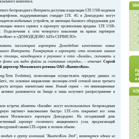
кзального комплекса.
ИН
тного беспроводного Интернета доступны владельцам LTE USB-модемов
смартфонов, поддерживающих стандарт LTE. 4G в Домодедово могут
бладатели мобильных устройств, не имеющих базового оборудования для
помощью нового сервиса: в аэропорту организована продажа LTE USB-
. Подключение к сети четвертого поколения на правах партнеров
мпелКом» и «ДОМОДЕДОВО АйТи СЕРВИСИЗ».
авить пассажирам аэропорта Домодедово качественно новые
ьного Интернета. Развернутая в аэропорту сеть позволит нашим
 столицы, находящимся в роуминге в сети «Билайн», скачивать и
е фото или видео файлы за считанные секунды»
,
–
отмечает
Сергей
ий директор Московского региона ОАО «ВымпелКом»
.
ng-Term Evolution), позволяющая осуществлять передачу данных со
ит/с, это основное направление эволюции сетей сотовой связи третьего
орость которых значительно ниже. Новый сервис – это инновационные
АЭ
е активно развиваются на Западе и лишь получают распространение в
или встречи абоненты «Билайн» могут воспользоваться беспроводным
рную паутину» максимально быстро: LTE–сеть покрывает все зоны
минала Московского аэропорта Домодедово. На сегодняшний день
ственный аэропорт столичного авиационного узла, предлагающий
 воздушной гавани LTE-сервис в полном объеме.
входит в группу компаний "ВымпелКом Лтд", являющуюся одним из