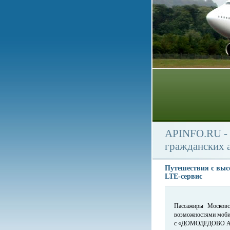
APINFO.RU - 
гражданских 
Путешествия с выс
LTE-сервис
Пассажиры Московс
возможностями моби
с «ДОМОДЕДОВО АйТ