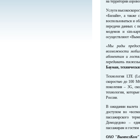
на территории аэрово
Услуги высокоскорос
«Билайн», а также 
воспользоваться и о
передачи данных с 
модемов и sim-карт
осуществляют «Вы
«Мы рады предост
возможности мобил
абонентам и гостям
передавать тяжелы
Бауман, техническ
Технология LTE (Lo
скоростью до 100 Мб
поколения – 3G, ск
технологии, которы
России.
В ожидании вылета 
доступом во «всеми
пассажирского тер
Домодедово – един
пассажирам и гостям
ОАО "ВымпелКом"