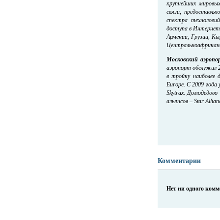
крупнейших мировы
связи, предоставля
спектра технологи
доступа в Интернет 
Армении, Грузии, Кы
Центральноафриканск
Московский аэропо
аэропорт обслужил 2
в тройку наиболее 
Europe. С 2009 года
Skytrax. Домодедов
альянсов – Star Allian
Комментарии
Нет ни одного ком