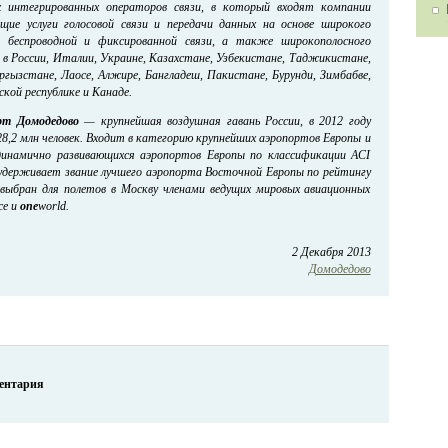
х интегрированных операторов связи, в который входят компании
ющие услуги голосовой связи и передачи данных на основе широкого
й беспроводной и фиксированной связи, а также широкополосного
в России, Италии, Украине, Казахстане, Узбекистане, Таджикистане,
ргызстане, Лаосе, Алжире, Бангладеш, Пакистане, Бурунди, Зимбабве,
ой республике и Канаде.
рт Домодедово
— крупнейшая воздушная гавань России, в 2012 году
8,2 млн человек. Входит в категорию крупнейших аэропортов Европы и
динамично развивающихся аэропортов Европы по классификации ACI
 удерживает звание лучшего аэропорта Восточной Европы по рейтингу
о выбран для полетов в Москву членами ведущих мировых авиационных
ce и
one
world.
2 Декабря 2013
Домодедово
ментария