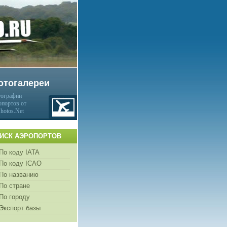
отогалереи
ографии
опортов от
Photos.Net
ИСК АЭРОПОРТОВ
По коду IATA
По коду ICAO
По названию
По стране
По городу
Экспорт базы