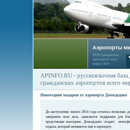
Аэропорты м
9439 гражданских
аэропортов всего
мира в базе
APINFO.RU - русскоязычная база
гражданских аэропортов всего ми
Новогодние подарки от аэропорта Домодедово
До наступления нового 2014 года осталось несколько д
завершить свои дела, запасаются подарками для б
предстоящие выходные. Домодедово создает атмосфе
отдыха, который начинается еще в аэропорту.