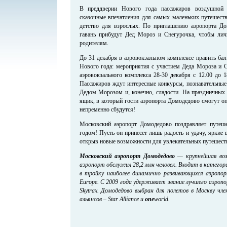
В преддверии Нового года пассажиров воздушной 
сказочные впечатления для самых маленьких путешеств
детство для взрослых. По приглашению аэропорта Д
гавань прибудут Дед Мороз и Снегурочка, чтобы ли
родителям.
До 31 декабря в аэровокзальном комплексе править бал
Нового года: мероприятия с участием Деда Мороза и С
аэровокзального комплекса 28-30 декабря с 12.00 до 1
Пассажиров ждут интересные конкурсы, познавательные
Дедом Морозом и, конечно, сладости. На праздничных 
ящик, в который гости аэропорта Домодедово смогут оп
непременно сбудутся!
Московский аэропорт Домодедово поздравляет путе
годом! Пусть он принесет лишь радость и удачу, яркие
открыв новые возможности для увлекательных путешест
Московский аэропорт Домодедово
— крупнейшая возд
аэропорт обслужил 28,2 млн человек. Входит в катего
в тройку наиболее динамично развивающихся аэропо
Europe. С 2009 года удерживает звание лучшего аэроп
Skytrax. Домодедово выбран для полетов в Москву чл
альянсов – Star Alliance и
one
world.