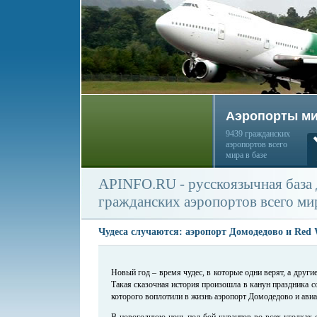
Аэропорты м
9439 гражданских
аэропортов всего
мира в базе
APINFO.RU - русскоязычная база
гражданских аэропортов всего ми
Чудеса случаются: аэропорт Домодедово и Red
Новый год – время чудес, в которые одни верят, а другие
Такая сказочная история произошла в канун праздника 
которого воплотили в жизнь аэропорт Домодедово и ави
В новогоднюю ночь под бой курантов во всех уголках с