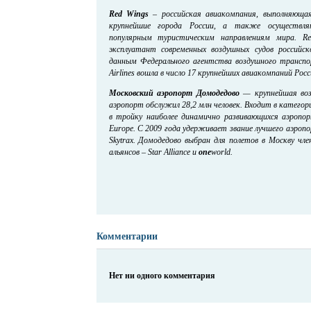
Red Wings
– российская авиакомпания, выполняющая
крупнейшие города России, а также осуществля
популярным туристическим направлениям мира. Re
эксплуатант
современных воздушных судов российск
данным Федерального агентства воздушного транспор
Airlines вошла в число 17 крупнейших авиакомпаний Росс
Московский аэропорт Домодедово
— крупнейшая возд
аэропорт обслужил 28,2 млн человек. Входит в катего
в тройку наиболее динамично развивающихся аэропо
Europe. С 2009 года удерживает звание лучшего аэроп
Skytrax. Домодедово выбран для полетов в Москву чл
альянсов – Star Alliance и
one
world.
Комментарии
Нет ни одного комментария