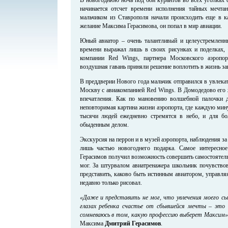
начинается отсчет времени исполнения тайных мечта
мальчиком из Ставрополя начали происходить еще в ка
желание Максима Герасимова, он попал в мир авиации.
Юный авиатор – очень талантливый и целеустремленны
времени выражал лишь в своих рисунках и поделках,
компании Red Wings, партнера Московского аэропо
воздушная гавань приняли решение воплотить в жизнь з
В преддверии Нового года мальчик отправился в увлека
Москву с авиакомпанией Red Wings. В Домодедово его 
впечатления. Как по мановению волшебной палочки 
неповторимая картина жизни аэропорта, где каждую мину
тысячи людей ежедневно стремятся в небо, и для бо
обыденным делом.
Экскурсия на перрон и в музей аэропорта, наблюдения за 
лишь частью новогоднего подарка. Самое интересно
Герасимов получил возможность совершить самостоятель
мог. За штурвалом авиатренажера школьник почувство
представить, каково быть истинным авиатором, управля
недавно только рисовал.
«Даже и представить не мог, что увлечения моего с
глазах ребенка счастье от сбывшейся мечты – это
сомневаюсь в том, какую профессию выберет Максим»
Максима
Дмитрий Герасимов
.