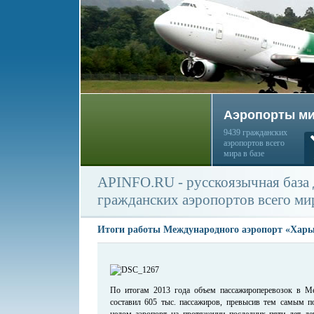
Аэропорты м
9439 гражданских
аэропортов всего
мира в базе
APINFO.RU - русскоязычная база
гражданских аэропортов всего ми
Итоги работы Международного аэропорт «Харьк
По итогам 2013 года объем пассажироперевозок в М
составил 605 тыс. пассажиров, превысив тем самым п
целом аэропорт на протяжении последних пяти лет д