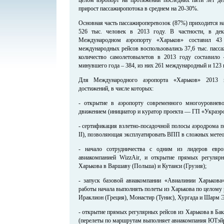
прирост пассажиропотока в среднем на 20-30%.
Основная часть пассажироперевозок (87%) приходится н
526 тыс. человек в 2013 году. В частности, в де
Международном аэропорту «Харьков» составил 43
международных рейсов воспользовались 37,6 тыс. пасса
количество самолетовылетов в 2013 году составило 
минувшего года – 384, из них 261 международный и 123 
Для Международного аэропорта «Харьков» 2013 
достижений, в числе которых:
- открытие в аэропорту современного многоуровне
движением (инициатор и куратор проекта — ГП «Украэро
- сертификация взлетно-посадочной полосы аэродрома 
II), позволяющая эксплуатировать ВПП в сложных мете
- начало сотрудничества с одним из лидеров европ
авиакомпанией WizzAir, и открытие прямых регуляр
Харькова в Варшаву (Польша) и Кутаиси (Грузия);
- запуск базовой авиакомпании «Авиалинии Харькова
работы начала выполнять полеты из Харькова по целому 
Ираклион (Греция), Монастир (Тунис), Хургада и Шарм Э
- открытие прямых регулярных рейсов из Харькова в Ба
(перелеты по маршрутам выполняет авиакомпания ЮТэйр