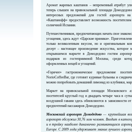
Аромат жареных каштанов – непременный атрибут ули
теперь слышен на привокзальной площади Домодедово
интересных предложений для гостей аэропорта на
«Каштанофф» предоставляет возможность посетителям
солнечной Испании.
Путешественников, предпочитающих начать свое знакомс
угощения, здесь ждут «Царские пряники». Приготовлен
только великолепным вкусом, но и оригинальным кон
десерт – настоящее произведение искусства, которое 
открывшемся маркете в Домодедово гостям аэропор
подарков из гостеприимной Москвы, среди кото
оформленных вещей и угощений.
«Горячее» гастрономическое предложение посет
NorioCoffeeBar, где готовят куриные бульоны и сэндвичи
можно попробовать домашний лимонад из клубники, мар
Маркет на привокзальной площади Московского а
посетителей круглый год и двадцать четыре часа в сут
воздушной гавани здесь обновляются в зависимости от 
предпочтений пассажиров Домодедово.
Московский аэропорт Домодедово
— крупнейшая возд
аэропорт обслужил 30,76 млн человек. Входит в катег
и в тройку наиболее динамично развивающихся аэроп
Europe. С 2009 года удерживает звание лучшего аэроп