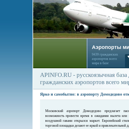
Аэропорты м
9439 гражданских
аэропортов всего
мира в базе
APINFO.RU - русскоязычная база
гражданских аэропортов всего ми
Ярко и самобытно: в аэропорту Домодедово от
Московский аэропорт Домодедово предлагает па
возможность провести время в ожидании вылета или 
воздушной гавани открылся маркет. Европейский стил
торговой площадки делают ее яркой и привлекательной д