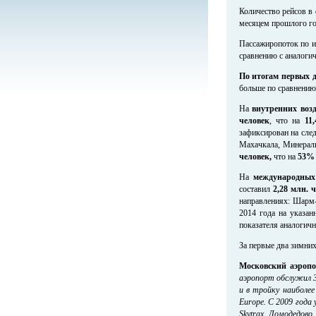
Количество рейсов в
месяцем прошлого го
Пассажиропоток по и
сравнению с аналоги
По итогам первых д
больше по сравнению
На
внутренних воз
человек
, что на
11
зафиксирован на сле
Махачкала, Минерал
человек,
что на
53
На
международных
составил
2,28 млн. 
направлениях: Шарм-
2014 года на указа
показателя аналогичн
За первые два зимни
Московский аэропо
аэропорт обслужил 3
и в тройку наиболе
Europe. С 2009 года
Skytrax. Домодедов