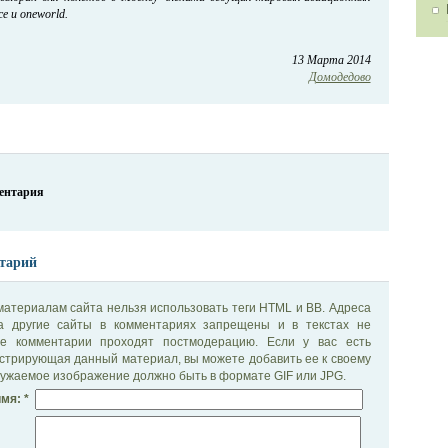
ce и oneworld.
13 Марта 2014
Домодедово
ментария
тарий
материалам сайта нельзя использовать теги HTML и BB. Адреса
на другие сайты в комментариях запрещены и в текстах не
се комментарии проходят постмодерацию. Если у вас есть
стрирующая данный материал, вы можете добавить ее к своему
ужаемое изображение должно быть в формате GIF или JPG.
мя: *