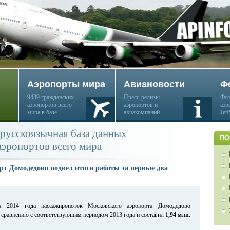
Аэропорты мира
Авиановости
Ф
9439 гражданских
Пресс-релизы
Фот
аэропортов всего
аэропортов и
аэр
мира в базе
авиакомпаний
Jet
русскоязычная база данных
ПО
аэропортов всего мира
рт Домодедово подвел итоги работы за первые два
 2014 года пассажиропоток Московского аэропорта Домодедово
 сравнению с соответствующим периодом 2013 года и составил
1,94 млн.