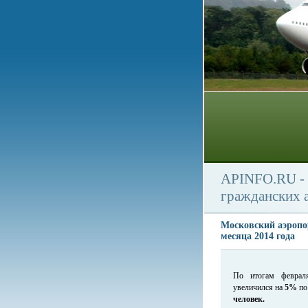
APINFO.RU - 
гражданских 
Московский аэропо
месяца 2014 года
По итогам февраля
увеличился на
5%
по
человек.