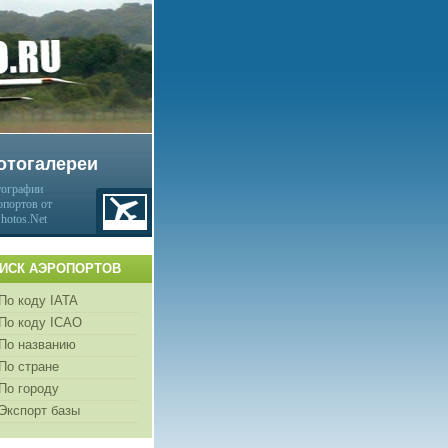
отогалереи
ографии
опортов от
Photos.Net
ИСК АЭРОПОРТОВ
По коду IATA
По коду ICAO
По названию
По стране
По городу
Экспорт базы