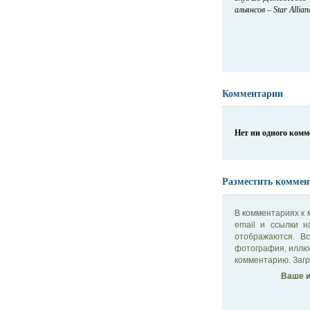
альянсов – Star Allian
Комментарии
Нет ни одного ком
Разместить коммен
В комментариях к 
email и ссылки 
отображаются. В
фотография, иллю
комментарию. Загр
Ваше и