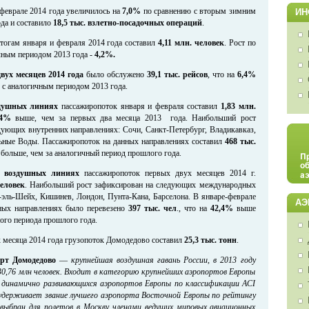
 феврале 2014 года увеличилось на
7,0%
по сравнению с вторым зимним
ИН
да и составило
18,5 тыс. взлетно-посадочных операций
.
тогам января и февраля 2014 года составил
4,11 млн. человек
. Рост по
чным периодом 2013 года -
4,2%.
вух месяцев 2014 года
было обслужено
39,1 тыс. рейсов
, что на
6,4%
 с аналогичным периодом 2013 года.
душных линиях
пассажиропоток января и февраля составил
1,83 млн.
,4%
выше, чем за первых два месяца 2013 года. Наибольший рост
дующих внутренних направлениях: Сочи, Санкт-Петербург, Владикавказ,
ьные Воды. Пассажиропоток на данных направлениях составил
468 тыс.
%
больше, чем за аналогичный период прошлого года.
 воздушных линиях
пассажиропоток первых двух месяцев 2014 г.
человек
. Наибольший рост зафиксирован на следующих международных
эль-Шейх, Кишинев, Лондон, Пунта-Кана, Барселона. В январе-феврале
АЭ
нных направлениях было перевезено
397 тыс. чел
., что на
42,4%
выше
ого периода прошлого года.
х месяца 2014 года грузопоток Домодедово составил
25,3 тыс. тонн
.
рт Домодедово
—
крупнейшая воздушная гавань России, в 2013 году
0,76 млн человек. Входит в категорию крупнейших аэропортов Европы
е динамично развивающихся аэропортов Европы по классификации ACI
 удерживает звание лучшего аэропорта Восточной Европы по рейтингу
о выбран для полетов в Москву членами ведущих мировых авиационных