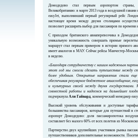
Домодедово стал первым аэропортом страны, 
Великобританию: в марте 2013 года в воздушной гавани
easyJet, выполнявший первый регулярный рейс Лондо
настоящее время между двумя столицами осуществл
позволяет расширить выбор для пассажиров по времени и
С приходом британского авиаперевозчика в Домодедо
уникальную возможность совершать прямые перелет
маршрут стал первым примером в истории прямого ави
имеет аналогов в МАУ. Сейчас рейсы Манчестер-Москва
в неделю.
«Благодаря сотрудничеству с нашим надежным партне
этот год мы смогли сделать путешествие между ст
более удобным. Открытые направления стали еще 
обеспечивая регулярное бюджетное авиасообщение, eas
и культурных связей между двумя государствами.
совместной работы и надеемся на дальнейшее плод
подчеркнула
Али Гайвард
, коммерческий менеджер easyJ
Высокий уровень обслуживания и доступные тарифы
большинства пассажиров, которые для путешествий в с
аэропорт Домодедово: доля пассажиропотока воздуш
составляет без малого 60% от всех полетов из Московск
Партнерство двух крупнейших участников рынка пассаж
путешественников дополнительные возможности. Посетит