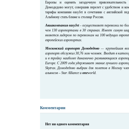
Европы и оценить загадочную привлекательность 
Домодедово могут, совершив перелет с удобством и ко
тарифы компании easyJet в сочетании с английской пе
Альбиону стать ближе к столице России.
Авиакомпания easyJet
– осуществляет перевозки по бо
чем 130 аэропортами в 30 странах. Имеет самую ши
является лидером по перевозкам на 100 ведущих европ
европейских аэропортах.
Московский аэропорт Домодедово
—
крупнейшая воз
аэропорт обслужил 30,76 млн человек.
Входит в катего
и в тройку наиболее динамично развивающихся аэроп
Europe. С 2009 года удерживает звание лучшего аэроп
Skytrax. Домодедово выбран для полетов в Москву чл
альянсов – Star Alliance и
one
world.
Комментарии
Нет ни одного комментария