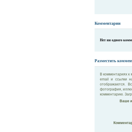
Комментарии
Нет ни одного ком
Разместить коммен
В комментариях к 
email и ссылки 
отображаются. В
фотография, иллю
комментарию. Загр
Ваше и
Комментар