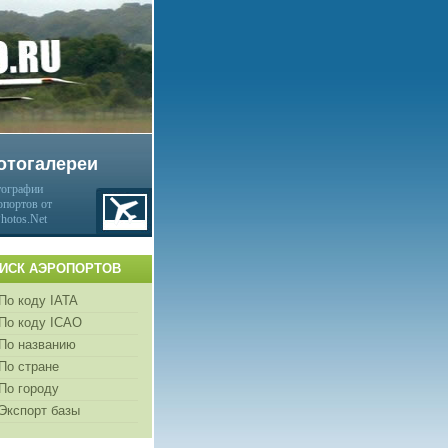
отогалереи
ографии
опортов от
Photos.Net
ИСК АЭРОПОРТОВ
По коду IATA
По коду ICAO
По названию
По стране
По городу
Экспорт базы