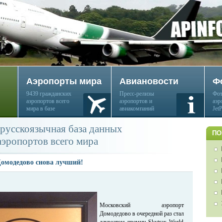
Аэропорты мира
Авиановости
Ф
9439 гражданских
Пресс-релизы
Фот
аэропортов всего
аэропортов и
аэр
мира в базе
авиакомпаний
Jet
русскоязычная база данных
ПО
аэропортов всего мира
Домодедово снова лучший!
Московский аэропорт
Домодедово в очередной раз стал
лауреатом премии Skytrax World