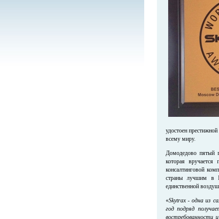
удостоен престижной
всему миру.
Домодедово пятый г
которая вручается 
консалтинговой комп
страны лучшим в Р
единственной воздуш
«
Skytrax - одна из
год подряд получае
востребованности и