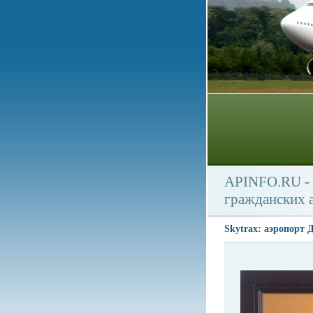
APINFO.RU - 
гражданских 
Skytrax: аэропорт 