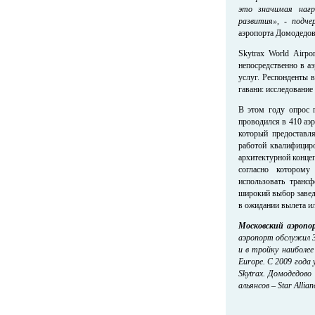
это значимая нагр
развития»,
-
подче
аэропорта Домодедо
Skytrax World Airpo
непосредственно в а
услуг. Респонденты 
гавани: исследование
В этом году опрос 
проводился в 410 аэ
который предоставл
работой квалифицир
архитектурной конц
согласно которому
использовать транс
широкий выбор завед
в ожидании вылета ил
Московский аэропо
аэропорт обслужил 3
и в тройку наиболе
Europe. С 2009 года
Skytrax. Домодедов
альянсов – Star Allian