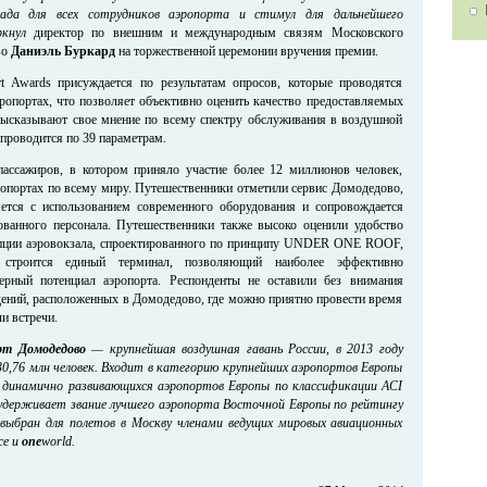
ада для всех сотрудников аэропорта и стимул для дальнейшего
ркнул
директор по внешним и международным связям Московского
во
Даниэль Буркард
на торжественной церемонии вручения премии.
rt Awards присуждается по результатам опросов, которые проводятся
эропортах, что позволяет объективно оценить качество предоставляемых
высказывают свое мнение по всему спектру обслуживания в воздушной
 проводится по 39 параметрам.
пассажиров, в котором приняло участие более 12 миллионов человек,
ропортах по всему миру. Путешественники отметили сервис Домодедово,
яется с использованием современного оборудования и сопровождается
ованного персонала. Путешественники также высоко оценили удобство
епции аэровокзала, спроектированного по принципу UNDER ONE ROOF,
 строится единый терминал, позволяющий наиболее эффективно
ферный потенциал аэропорта. Респонденты не оставили без внимания
ений, расположенных в Домодедово, где можно приятно провести время
и встречи.
рт Домодедово
— крупнейшая воздушная гавань России, в 2013 году
0,76 млн человек. Входит в категорию крупнейших аэропортов Европы
е динамично развивающихся аэропортов Европы по классификации ACI
 удерживает звание лучшего аэропорта Восточной Европы по рейтингу
о выбран для полетов в Москву членами ведущих мировых авиационных
ce и
one
world.