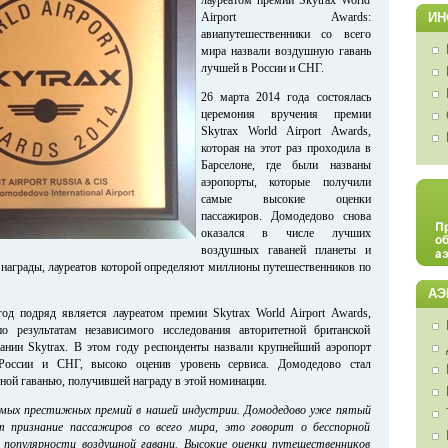
Airport Awards:
ИН
авиапутешественники со всего
мира назвали воздушную гавань
лучшей в России и СНГ.
26 марта 2014 года состоялась
церемония вручения премии
Skytrax World Airport Awards,
которая на этот раз проходила в
Барселоне, где были названы
аэропорты, которые получили
самые высокие оценки
пассажиров. Домодедово снова
оказался в числе лучших
воздушных гаваней планеты и
 награды, лауреатов которой определяют миллионы путешественников по
АЭ
од подряд является лауреатом премии Skytrax World Airport Awards,
по результатам независимого исследования авторитетной британской
ании Skytrax. В этом году респонденты назвали крупнейший аэропорт
оссии и СНГ, высоко оценив уровень сервиса. Домодедово стал
ной гаванью, получившей награду в этой номинации.
 самых престижных премий в нашей индустрии. Домодедово уже пятый
т признание пассажиров со всего мира, это говорит о бесспорной
 популярности воздушной гавани. Высокие оценки путешественников