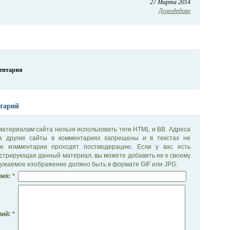
27 Марта 2014
Домодедово
ментария
тарий
материалам сайта нельзя использовать теги HTML и BB. Адреса
на другие сайты в комментариях запрещены и в текстах не
се комментарии проходят постмодерацию. Если у вас есть
стрирующая данный материал, вы можете добавить ее к своему
ужаемое изображение должно быть в формате GIF или JPG.
мя: *
ий: *