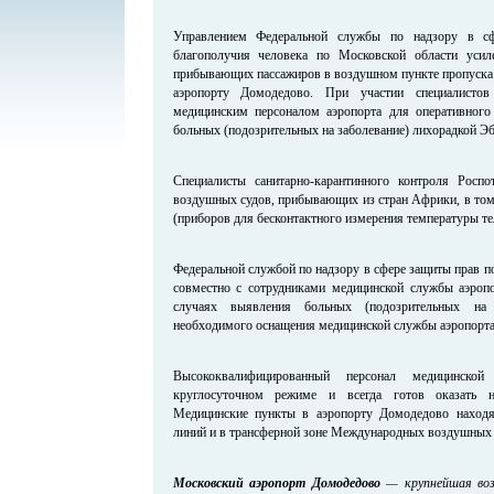
Управлением Федеральной службы по надзору в сф
благополучия человека по Московской области усиле
прибывающих пассажиров в воздушном пункте пропуска 
аэропорту Домодедово. При участии специалистов
медицинским персоналом аэропорта для оперативного
больных (подозрительных на заболевание) лихорадкой Эб
Специалисты санитарно-карантинного контроля Роспо
воздушных судов, прибывающих из стран Африки, в том
(приборов для бесконтактного измерения температуры те
Федеральной службой по надзору в сфере защиты прав п
совместно с сотрудниками медицинской службы аэроп
случаях выявления больных (подозрительных на з
необходимого оснащения медицинской службы аэропорт
Высококвалифицированный персонал медицинско
круглосуточном режиме и всегда готов оказать 
Медицинские пункты в аэропорту Домодедово наход
линий и в трансферной зоне Международных воздушных 
Московский аэропорт Домодедово
— крупнейшая возд