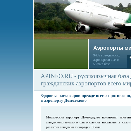
Аэропорты м
9439 гражданских
аэропортов всего
мира в базе
APINFO.RU - русскоязычная база
гражданских аэропортов всего ми
Здоровье пассажиров прежде всего: противоэп
в аэропорту Домодедово
Московский аэропорт Домодедово принимает превен
эпидемиологического благополучия населения в связ
развитии эпидемии лихорадки Эбола.