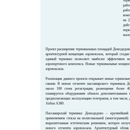
терм
рабо
раб
комп
на 2
дей
перв
мало
Проект расширения терминальных площадей Домодедово
архитектурной концепции аэровокзала, который со
единый терминал позволяет наиболее эффективно ис
аэропортового комплекса. Новые терминальные мощност
аэровокзала.
Реализация данного проекта открывает новые сервисны
гавани. В новом сегменте пассажирского терминала Д
около 100 стоек регистрации, размещение более 4
планируется оборудование объекта дополнительными 
предполагающих эксплуатацию телетрапов, в том числе, 
Airbus A380.
Пассажирский терминал Домодедово – крупнейший 
применением стекла на полигональной (многогранной) 
выразительным эстетическим решением, которое получи
нового сегмента аэровокзала. Архитектурный обли