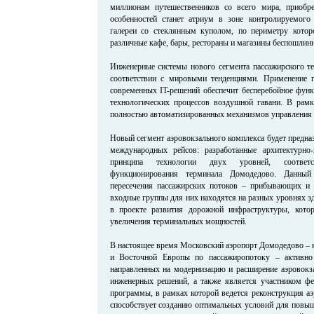
миллионам путешественников со всего мира, приобр
особенностей станет атриум в зоне контролируемого 
галереи со стеклянным куполом, по периметру котор
различные кафе, бары, рестораны и магазины беспошлинн
Инженерные системы нового сегмента пассажирского т
соответствии с мировыми тенденциями. Применение п
современных IT-решений обеспечит бесперебойное фун
технологических процессов воздушной гавани. В рамк
полностью автоматизированных механизмов управления 
Новый сегмент аэровокзального комплекса будет предна
международных рейсов: разработанные архитектурно
принципа технологии двух уровней, соответ
функционирования терминала Домодедово. Данный
пересечения пассажирских потоков – прибывающих и 
входные группы для них находятся на разных уровнях зд
в проекте развития дорожной инфраструктуры, кото
увеличения терминальных мощностей.
В настоящее время Московский аэропорт Домодедово – 
и Восточной Европы по пассажиропотоку – активно
направленных на модернизацию и расширение аэровокза
инженерных решений, а также является участником фе
программы, в рамках которой ведется реконструкция а
способствует созданию оптимальных условий для повыш