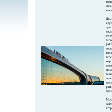
поз
спос
повы
Дом
кру
демо
пас
отч
Межд
(AC
со
пол
пере
марш
при
ави
тех
серв
про
раз
прои
Мос
зак
вто