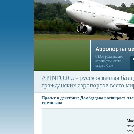
Аэропорты м
9439 гражданских
аэропортов всего
мира в базе
APINFO.RU - русскоязычная база
гражданских аэропортов всего ми
Проект в действии: Домодедово расширяет пло
терминала
Мос
при
сегм