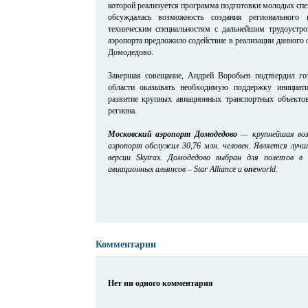
которой реализуется программа подготовки молодых спе
обсуждалась возможность создания регионального
техническим специальностям с дальнейшим трудоустр
аэропорта предложило содействие в реализации данного 
Домодедово.
Завершая совещание, Андрей Воробьев подтвердил го
области оказывать необходимую поддержку инициат
развитие крупных авиационных транспортных объектов
региона.
Московский аэропорт Домодедово
— крупнейшая возд
аэропорт обслужил 30,76 млн. человек. Является лу
версии Skytrax. Домодедово выбран для полетов в
авиационных альянсов – Star Alliance и
one
world.
Комментарии
Нет ни одного комментария