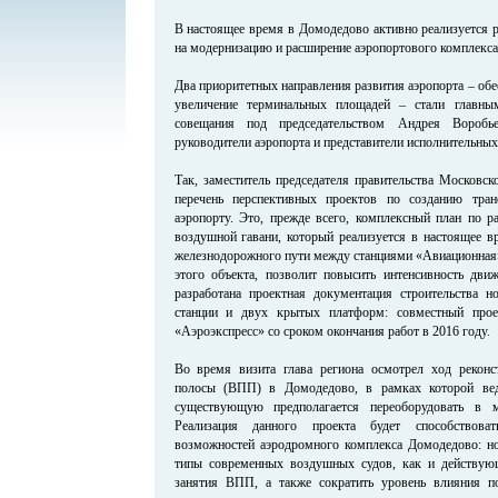
В настоящее время в Домодедово активно реализуется 
на модернизацию и расширение аэропортового комплекса
Два приоритетных направления развития аэропорта – обе
увеличение терминальных площадей – стали главн
совещания под председательством Андрея Воробь
руководители аэропорта и представители исполнительных 
Так, заместитель председателя правительства Московск
перечень перспективных проектов по созданию тра
аэропорту. Это, прежде всего, комплексный план по 
воздушной гавани, который реализуется в настоящее вр
железнодорожного пути между станциями «Авиационная»
этого объекта, позволит повысить интенсивность дви
разработана проектная документация строительства 
станции и двух крытых платформ: совместный про
«Аэроэкспресс» со сроком окончания работ в 2016 году.
Во время визита глава региона осмотрел ход реконс
полосы (ВПП) в Домодедово, в рамках которой вед
существующую предполагается переоборудовать в 
Реализация данного проекта будет способствова
возможностей аэродромного комплекса Домодедово: но
типы современных воздушных судов, как и действу
занятия ВПП, а также сократить уровень влияния п