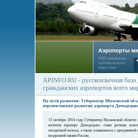
Аэропорты м
9439 гражданских
аэропортов всего
мира в базе
APINFO.RU - русскоязычная база
гражданских аэропортов всего ми
На пути развития: Губернатор Московской обл
перспективами развития аэропорта Домодедов
15 октября 2014 года Губернатор Московской области 
визитом аэропорт Домодедово: глава региона осмот
посадочной полосы, а также ознакомился с программой 
воздушной гавани России.