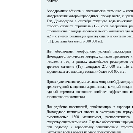
полетов.
Аэродромные объекты и пассажирский терминал – части
модернизация которой проводится, прежде всего, с цел
Так, Домодедово в сентябре текущего года приступил
второго сегмента терминала (Т2), срок завершения ра
строительства площадь аэровокзального комплекса увели
м2 и, с учетом реализации действующего проекта по ра
(Т1), составит без малого 500 000 м2.
Для обеспечения комфортных условий пассажирам 
Домодедово, количество которых согласно прогнозам к
человек в год, в рамках дальнейшего расширения те
третьего сегмента (Т3) площадью 275 000 м2. По з
аэровокзала его площадь составит более 900 000 м2 .
Проект увеличения терминальных мощностей Домодедово
архитектурной концепции аэровокзала, который со
единый терминал позволяет наиболее эффективно ис
аэропортового комплекса.
Для удобства посетителей, прибывающих в аэропорт 
Домодедово планирует ввести в эксплуатацию первую
вместимостью 1500 машиномест, расположенного 
существующего терминала. С целью обеспечения циркуля
при подъезде к аэровокзалу запланировано строите
настоящее время объект на этапе проектирования.