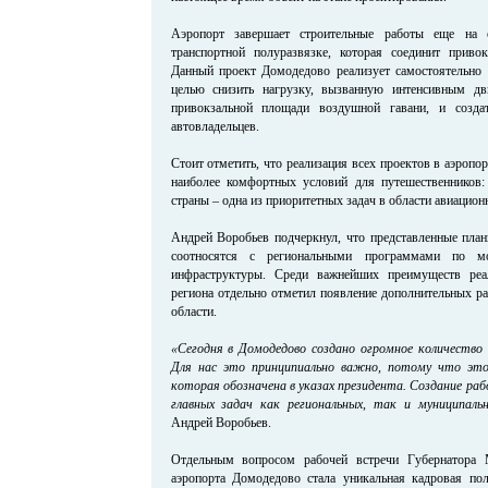
Аэропорт завершает строительные работы еще на 
транспортной полуразвязке, которая соединит приво
Данный проект Домодедово реализует самостоятельно 
целью снизить нагрузку, вызванную интенсивным дв
привокзальной площади воздушной гавани, и созда
автовладельцев.
Стоит отметить, что реализация всех проектов в аэропо
наиболее комфортных условий для путешественников:
страны – одна из приоритетных задач в области авиацион
Андрей Воробьев подчеркнул, что представленные пла
соотносятся с региональными программами по мод
инфраструктуры. Среди важнейших преимуществ реал
региона отдельно отметил появление дополнительных р
области.
«Сегодня в Домодедово создано огромное количество
Для нас это принципиально важно, потому что это
которая обозначена в указах президента. Создание ра
главных задач как региональных, так и муниципаль
Андрей Воробьев.
Отдельным вопросом рабочей встречи Губернатора 
аэропорта Домодедово стала уникальная кадровая по