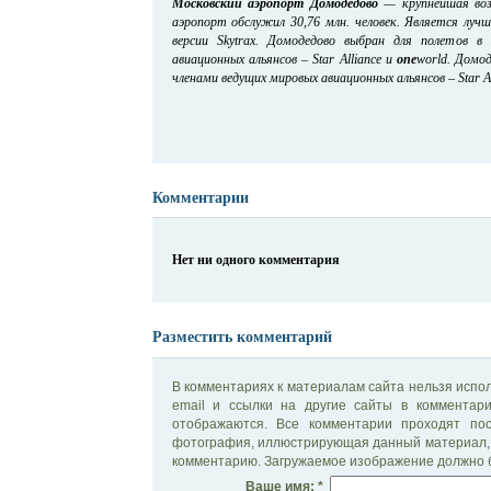
Московский аэропорт Домодедово
— крупнейшая возд
аэропорт обслужил 30,76 млн. человек. Является лу
версии Skytrax. Домодедово выбран для полетов в
авиационных альянсов – Star Alliance и
one
world. Домо
членами ведущих мировых авиационных альянсов – Star Al
Комментарии
Нет ни одного комментария
Разместить комментарий
В комментариях к материалам сайта нельзя испол
email и ссылки на другие сайты в комментар
отображаются. Все комментарии проходят по
фотография, иллюстрирующая данный материал, 
комментарию. Загружаемое изображение должно б
Ваше имя: *