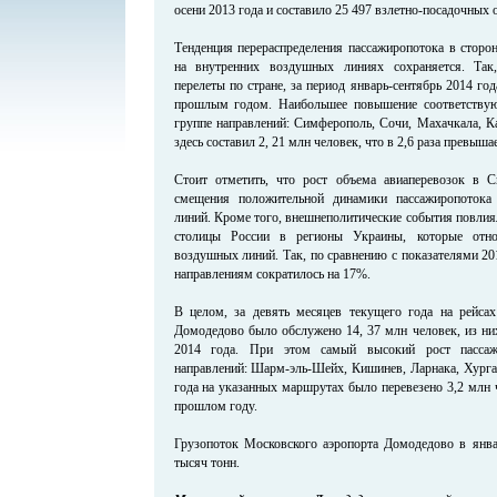
осени 2013 года и составило 25 497 взлетно-посадочных 
Тенденция перераспределения пассажиропотока в сторо
на внутренних воздушных линиях сохраняется. Так
перелеты по стране, за период январь-сентябрь 2014 го
прошлым годом. Наибольшее повышение соответствую
группе направлений: Симферополь, Сочи, Махачкала, К
здесь составил 2, 21 млн человек, что в 2,6 раза превыш
Стоит отметить, что рост объема авиаперевозок в 
смещения положительной динамики пассажиропотока
линий. Кроме того, внешнеполитические события повлия
столицы России в регионы Украины, которые отно
воздушных линий. Так, по сравнению с показателями 20
направлениям сократилось на 17%.
В целом, за девять месяцев текущего года на рейс
Домодедово было обслужено 14, 37 млн человек, из них
2014 года. При этом самый высокий рост пассаж
направлений: Шарм-эль-Шейх, Кишинев, Ларнака, Хургад
года на указанных маршрутах было перевезено 3,2 млн 
прошлом году.
Грузопоток Московского аэропорта Домодедово в январ
тысяч тонн.