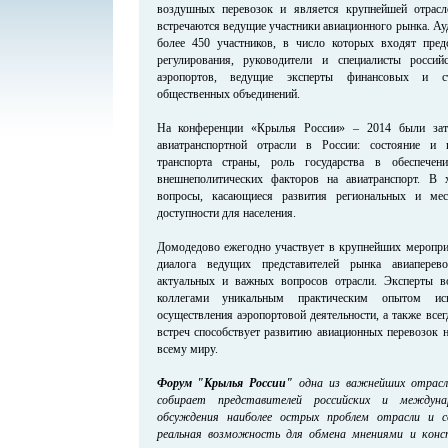
воздушных перевозок и является крупнейшей отрасле
встречаются ведущие участники авиационного рынка. Ау
более 450 участников, в число которых входят предс
регулирования, руководители и специалисты росси
аэропортов, ведущие эксперты финансовых и с
общественных объединений.
На конференции «Крылья России» – 2014 были зат
авиатранспортной отрасли в России: состояние и 
транспорта страны, роль государства в обеспечен
внешнеполитических факторов на авиатранспорт. В 
вопросы, касающиеся развития региональных и ме
доступности для населения.
Домодедово ежегодно участвует в крупнейших меропри
диалога ведущих представителей рынка авиаперев
актуальных и важных вопросов отрасли. Эксперты в
коллегами уникальным практическим опытом исп
осуществления аэропортовой деятельности, а также все
встреч способствует развитию авиационных перевозок н
всему миру.
Форум "Крылья России"
одна из важнейших отрасл
собирает представителей российских и междуна
обсуждения наиболее острых проблем отрасли и с
реальная возможность для обмена мнениями и конс