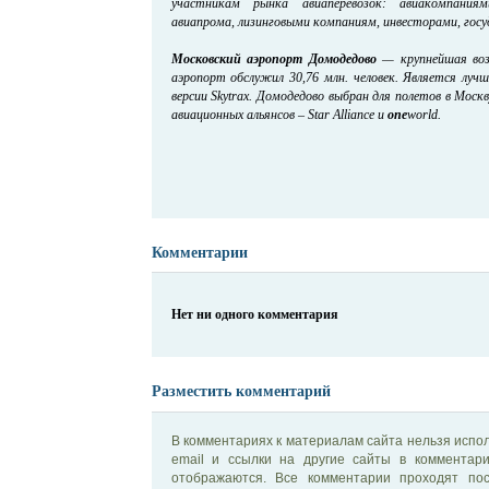
участникам рынка авиаперевозок: авиакомпания
авиапрома, лизинговыми компаниям, инвесторами, гос
Московский аэропорт Домодедово
— крупнейшая возд
аэропорт обслужил 30,76 млн. человек. Является лу
версии Skytrax. Домодедово выбран для полетов в Мос
авиационных альянсов – Star Alliance и
one
world.
Комментарии
Нет ни одного комментария
Разместить комментарий
В комментариях к материалам сайта нельзя испол
email и ссылки на другие сайты в комментар
отображаются. Все комментарии проходят по