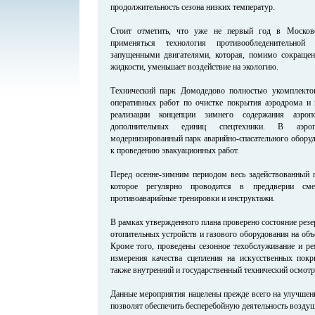
продолжительность сезона низких температур.
Стоит отметить, что уже не первый год в Москов
применяться технология противообледенительно
запущенными двигателями, которая, помимо сокращен
жидкости, уменьшает воздействие на экологию.
Технический парк Домодедово полностью укомплекто
оперативных работ по очистке покрытия аэродрома и
реализации концепции зимнего содержания аэро
дополнительных единиц спецтехники. В аэро
модернизированный парк аварийно-спасательного оборуд
к проведению эвакуационных работ.
Перед осенне-зимним периодом весь задействованный п
которое регулярно проводится в преддверии см
противоаварийные тренировки и инструктажи.
В рамках утвержденного плана проверено состояние рез
отопительных устройств и газового оборудования на об
Кроме того, проведены сезонное техобслуживание и ре
измерения качества сцепления на искусственных покр
также внутренний и государственный технический осмотр
Данные мероприятия нацелены прежде всего на улучшени
позволят обеспечить бесперебойную деятельность воздуш