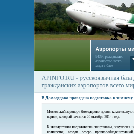
Аэропорты м
9439 гражданских
аэропортов всего
мира в базе
APINFO.RU - русскоязычная база
гражданских аэропортов всего ми
В Домодедово проведена подготовка к зимнему
Московский аэропорт Домодедово провел комплексную п
период, который начнется 26 октября 2014 года.
К эксплуатации подготовлена спецтехника, закуплены 
количестве, создан резерв противообледенитель