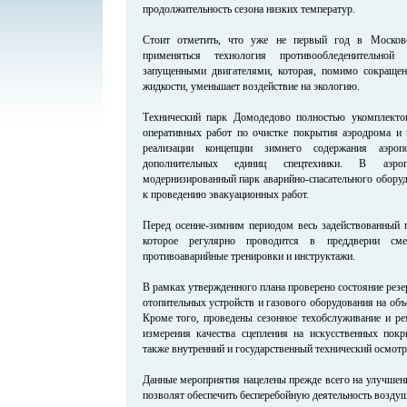
продолжительность сезона низких температур.
Стоит отметить, что уже не первый год в Москов
применяться технология противообледенительно
запущенными двигателями, которая, помимо сокращен
жидкости, уменьшает воздействие на экологию.
Технический парк Домодедово полностью укомплекто
оперативных работ по очистке покрытия аэродрома и
реализации концепции зимнего содержания аэро
дополнительных единиц спецтехники. В аэро
модернизированный парк аварийно-спасательного оборуд
к проведению эвакуационных работ.
Перед осенне-зимним периодом весь задействованный п
которое регулярно проводится в преддверии см
противоаварийные тренировки и инструктажи.
В рамках утвержденного плана проверено состояние рез
отопительных устройств и газового оборудования на об
Кроме того, проведены сезонное техобслуживание и ре
измерения качества сцепления на искусственных покр
также внутренний и государственный технический осмотр
Данные мероприятия нацелены прежде всего на улучшени
позволят обеспечить бесперебойную деятельность воздуш