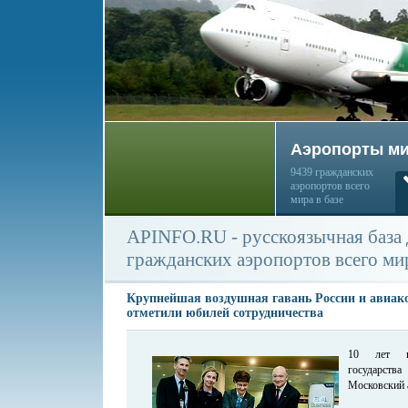
Аэропорты м
9439 гражданских
аэропортов всего
мира в базе
APINFO.RU - русскоязычная база
гражданских аэропортов всего ми
Крупнейшая воздушная гавань России и авиак
отметили юбилей сотрудничества
10 лет на
государств
Московский 