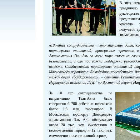
В знак нача
праздничн
руководс
представит
красную л
получили с
знаменательн
«10-летие сотрудничества – это значимая дата, 
партнерских отношений, проверенных временем 
Авиакомпания Эль Аль во всем мире известна свои
безопасности, и для нас важна поддержка руковод
аспекте. Стабильность партнерских отношений нац
Московского аэропорта Домодедово способствует да
между двумя государствами», – отметил Региональ
Израильские авиалинии ЛТД." по Восточной Европе
Иго
За 10 лет сотрудничества по
направлению Тель-Авив было
совершено 6 700 рейсов и перевезено
более 1,8 млн. пассажиров. В
Московском аэропорту Домодедово
авиакомпания Эль Аль обслуживает
около 20 тыс. чел. ежемесячно в
весенне-летний период и 12 тыс. чел.
ежемесячно в осенне-зимний период.