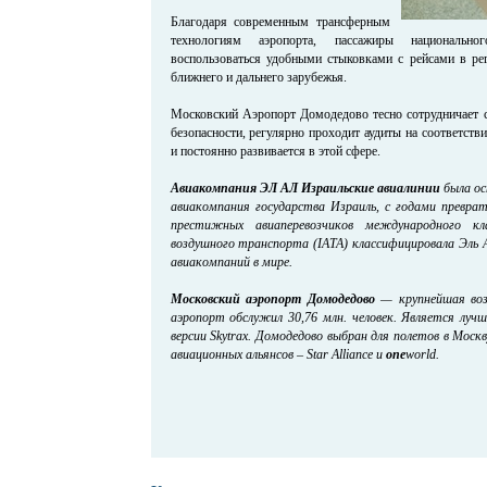
Благодаря современным трансферным
технологиям аэропорта, пассажиры национальн
воспользоваться удобными стыковками с рейсами в ре
ближнего и дальнего зарубежья.
Московский Аэропорт Домодедово тесно сотрудничает с
безопасности, регулярно проходит аудиты на соответст
и постоянно развивается в этой сфере.
Авиакомпания
ЭЛ АЛ Израильские авиалинии
была ос
авиакомпания государства Израиль, с годами преврат
престижных авиаперевозчиков международного кл
воздушного транспорта (IATA) классифицировала Эль 
авиакомпаний в мире.
Московский аэропорт Домодедово
— крупнейшая возд
аэропорт обслужил 30,76 млн. человек. Является лу
версии Skytrax. Домодедово выбран для полетов в Мос
авиационных альянсов – Star Alliance и
one
world.