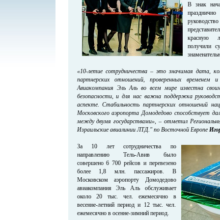
В знак нача
праздничн
руководс
представит
красную л
получили с
знаменательн
«10-летие сотрудничества – это значимая дата, 
партнерских отношений, проверенных временем 
Авиакомпания Эль Аль во всем мире известна свои
безопасности, и для нас важна поддержка руковод
аспекте. Стабильность партнерских отношений нац
Московского аэропорта Домодедово способствует да
между двумя государствами», – отметил Региональ
Израильские авиалинии ЛТД." по Восточной Европе
Иго
За 10 лет сотрудничества по
направлению Тель-Авив было
совершено 6 700 рейсов и перевезено
более 1,8 млн. пассажиров. В
Московском аэропорту Домодедово
авиакомпания Эль Аль обслуживает
около 20 тыс. чел. ежемесячно в
весенне-летний период и 12 тыс. чел.
ежемесячно в осенне-зимний период.