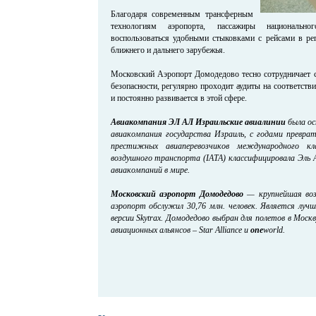
Благодаря современным трансферным
технологиям аэропорта, пассажиры национальн
воспользоваться удобными стыковками с рейсами в ре
ближнего и дальнего зарубежья.
Московский Аэропорт Домодедово тесно сотрудничает с
безопасности, регулярно проходит аудиты на соответст
и постоянно развивается в этой сфере.
Авиакомпания
ЭЛ АЛ Израильские авиалинии
была ос
авиакомпания государства Израиль, с годами преврат
престижных авиаперевозчиков международного кл
воздушного транспорта (IATA) классифицировала Эль 
авиакомпаний в мире.
Московский аэропорт Домодедово
— крупнейшая возд
аэропорт обслужил 30,76 млн. человек. Является лу
версии Skytrax. Домодедово выбран для полетов в Мос
авиационных альянсов – Star Alliance и
one
world.