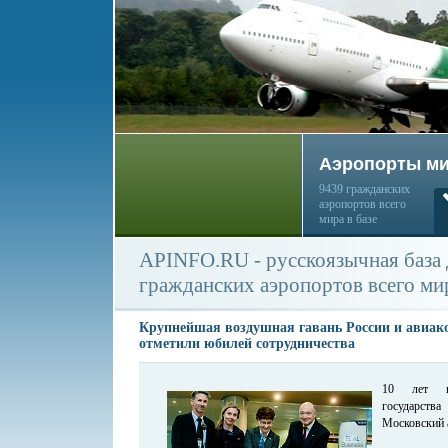
Аэропорты м
9439 гражданских
аэропортов всего
мира в базе
APINFO.RU - русскоязычная база
гражданских аэропортов всего ми
Крупнейшая воздушная гавань России и авиак
отметили юбилей сотрудничества
10 лет на
государств
Московский 