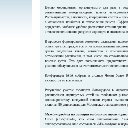
Целью мероприятия, организуемого два раза в год
регламентации международных правил авиационны
Рассматривается, в частности, координация слотов – вр
в отношении прибытия и отправления рейсов. Эффект
определять наиболее удобное расписание с точки зрения
а также использования ресурсов аэропорта и авиакомпани
В процессе формирования сезонного расписания полет
ориентируется, прежде всего, на предоставление пассажи
целью воздушная гавань, совместно с компаниями
оптимизации расписания, в том числе, по сглаживани
течение суток. Это дает возможность предоставлят
условия обслуживания за счет оптимального использова
Конференция IATA собрала в столице Чехии более 10
аэропортов со всего мира.
Регулярное участие аэропорта Домодедово в меропр
расширением маршрутных сетей на глобальном рынке
пассажиропотоку воздушной гавани страны выполня
включая 86 уникальных для Московского авиационного у
Международная ассоциация воздушного транспорта 
Гааге (Нидерланды) как союз авиакомпаний. Се
авиаперевозчиков, что составляет 84% воздушных перев