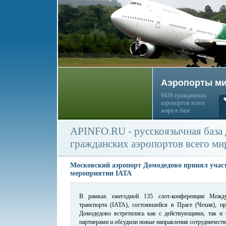
Аэропорты м
9439 гражданских
аэропортов всего
мира в базе
APINFO.RU - русскоязычная база
гражданских аэропортов всего ми
Московский аэропорт Домодедово принял учас
мероприятии IATA
В рамках ежегодной 135 слот-конференции Между
транспорта (IATA), состоявшейся в Праге (Чехия), пр
Домодедово встретились как с действующими, так и 
партнерами и обсудили новые направления сотрудничества