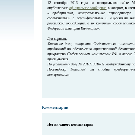
12 сентября 2013 года на официальном сайте Мо
опубликовано
официальное сообщение
, в котором, в част
«…предприятия, осуществляющие аэропортовую
соответствии с сертификатами и лицензиями наци
российской юрисдикции, а их конечным собственник
Федерации Дмитрий Каменщик»
.
Для справки:
Уголовное дело, открытое Следственным комитето
требований по обеспечению транспортной безопасно
прекращено Следственным комитетом РФ в апреле 2
преступления.
По уголовному делу № 201/713010-11, возбужденному 
Пэссенджер Терминал" на стадии предваритель
потерпевшим.
Комментарии
Нет ни одного комментария