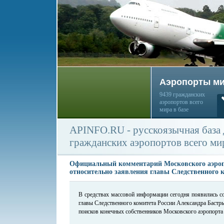
Аэропорты м
9439 гражданских
аэропортов всего
мира в базе
APINFO.RU - русскоязычная база
гражданских аэропортов всего ми
Официальный комментарий Московского аэроп
относительно заявления главы Следственного 
В средствах массовой информации сегодня появились с
главы Следственного комитета России Александра Баст
поисков конечных собственников Московского аэропорта