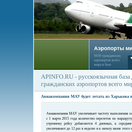
Аэропорты м
9439 гражданских
аэропортов всего
мира в базе
APINFO.RU - русскоязычная база
гражданских аэропортов всего ми
Авиакомпания МАУ будет летать из Харькова 
Авиакомпания МАУ увеличивает частоту выполнения еже
с 1 марта 2015 года количество перелетов по маршруту
утреннему рейсу добавляется 4 дневных, к середине
увеличивают до 12 раз в неделю и к началу июня этого