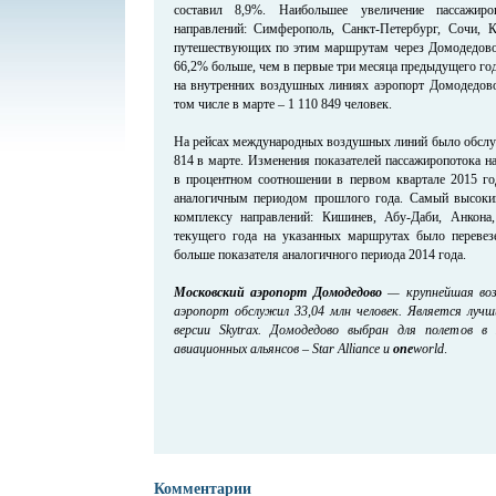
составил 8,9%. Наибольшее увеличение пассажиро
направлений: Симферополь, Санкт-Петербург, Сочи, 
путешествующих по этим маршрутам через Домодедово 
66,2% больше, чем в первые три месяца предыдущего года
на внутренних воздушных линиях аэропорт Домодедово
том числе в марте – 1 110 849 человек.
На рейсах международных воздушных линий было обслуже
814 в марте. Изменения показателей пассажиропотока 
в процентном соотношении в первом квартале 2015 го
аналогичным периодом прошлого года. Самый высокий
комплексу направлений: Кишинев, Абу-Даби, Анкон
текущего года на указанных маршрутах было перевез
больше показателя аналогичного периода 2014 года.
Московский аэропорт Домодедово
— крупнейшая возд
аэропорт обслужил 33,04 млн человек. Является луч
версии Skytrax. Домодедово выбран для полетов в
авиационных альянсов – Star Alliance и
one
world
.
Комментарии