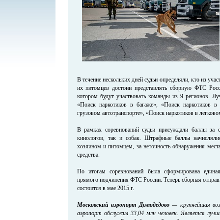
В течение нескольких дней судьи определяли, кто из уча
их питомцев достоин представлять сборную ФТС Росс
котором будут участвовать команды из 9 регионов. Л
«Поиск наркотиков в багаже», «Поиск наркотиков в
грузовом автотранспорте», «Поиск наркотиков в легково
В рамках соревнований судьи присуждали баллы за с
кинологов, так и собак. Штрафные баллы начисляли
хозяином и питомцем, за неточность обнаружения места
средства.
По итогам соревнований была сформирована едина
прямого подчинения ФТС России. Теперь сборная отправи
состоится в мае 2015 г.
Московский аэропорт Домодедово
— крупнейшая возд
аэропорт обслужил 33,04 млн человек. Является луч