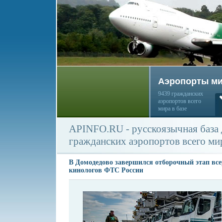
Аэропорты м
9439 гражданских
аэропортов всего
мира в базе
APINFO.RU - русскоязычная база
гражданских аэропортов всего ми
В Домодедово завершился отборочный этап все
кинологов ФТС России