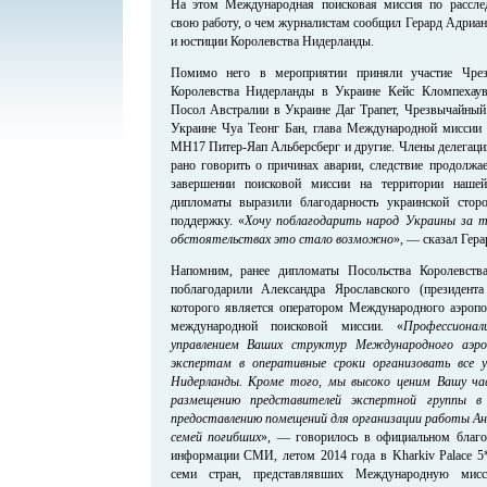
На этом Международная поисковая миссия по рассле
свою работу, о чем журналистам сообщил Герард Адриан
и юстиции Королевства Нидерланды.
Помимо него в мероприятии приняли участие Чр
Королевства Нидерланды в Украине Кейс Кломпехау
Посол Австралии в Украине Даг Трапет, Чрезвычайны
Украине Чуа Теонг Бан, глава Международной миссии 
MH17 Питер-Яап Альберсберг и другие. Члены делегации
рано говорить о причинах аварии, следствие продолжа
завершении поисковой миссии на территории наше
дипломаты выразили благодарность украинской сто
поддержку. «
Хочу поблагодарить народ Украины за 
обстоятельствах это стало возможно
», — сказал Гер
Напомним, ранее дипломаты Посольства Королевств
поблагодарили Александра Ярославского (президен
которого является оператором Международного аэропо
международной поисковой миссии. «
Профессиона
управлением Ваших структур Международного аэро
экспертам в оперативные сроки организовать все у
Нидерланды. Кроме того, мы высоко ценим Вашу ча
размещению представителей экспертной группы в
предоставлению помещений для организации работы А
семей погибших
», — говорилось в официальном благо
информации СМИ, летом 2014 года в Kharkiv Palace 5*
семи стран, представлявших Международную мисси