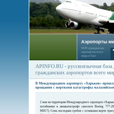
Аэропорты м
9439 гражданских
аэропортов всего
мира в базе
APINFO.RU - русскоязычная база
гражданских аэропортов всего ми
В Международном аэропорту «Харьков» прошл
прощання с жертвами катастрофы малазийског
2 мая на территории Международного аэропорта «Харько
погибшими в авиакатастрофе самолета Boeing 777-200
MH17). Семь последних гробов с останками жертв траг