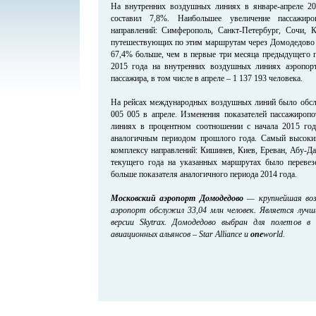
На внутренних воздушных линиях в январе-апреле 20
составил 7,8%. Наибольшее увеличение пассажиро
направлений: Симферополь, Санкт-Петербург, Сочи, 
путешествующих по этим маршрутам через Домодедово п
67,4% больше, чем в первые три месяца предыдущего г
2015 года на внутренних воздушных линиях аэропо
пассажира, в том числе в апреле – 1 137 193 человека.
На рейсах международных воздушных линий было обслу
005 005 в апреле. Изменения показателей пассажиро
линиях в процентном соотношении с начала 2015 год
аналогичным периодом прошлого года. Самый высокий
комплексу направлений: Кишинев, Киев, Ереван, Абу-Да
текущего года на указанных маршрутах было перевез
больше показателя аналогичного периода 2014 года.
Московский аэропорт Домодедово
— крупнейшая возд
аэропорт обслужил 33,04 млн человек. Является луч
версии Skytrax. Домодедово выбран для полетов в
авиационных альянсов – Star Alliance и
one
world
.