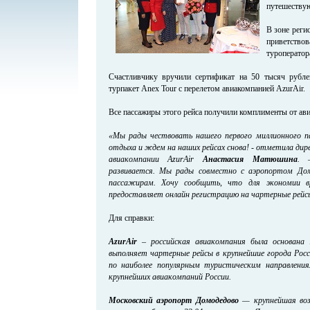
путешествую
В зоне реги
приветство
туроператор
Счастливчику вручили сертификат на 50 тысяч рубл
турпакет Anex Tour с перелетом авиакомпанией AzurAir.
Все пассажиры этого рейса получили комплименты от ави
«Мы рады чествовать нашего первого миллионного п
отдыха и ждем на наших рейсах снова! - отметила дир
авиакомпании AzurAir
Анастасия Матюшина
. 
развивается. Мы рады совместно с аэропортом Дом
пассажирам. Хочу сообщить, что для экономии вр
предоставляет онлайн регистрацию на чартерные рейс
Для справки:
AzurAir
– российская авиакомпания была основана 1
выполняет чартерные рейсы в крупнейшие города Рос
по наиболее популярным туристическим направления
крупнейших авиакомпаний России.
Московский аэропорт Домодедово
— крупнейшая возд