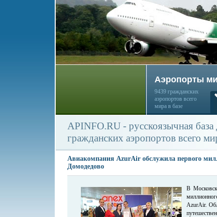
Аэропорты м
9439 гражданских
аэропортов всего
мира в базе
APINFO.RU - русскоязычная база
гражданских аэропортов всего ми
Авиакомпания AzurAir обслужила первого мил
Домодедово
В Московск
миллионного
AzurAir. Об
путешест