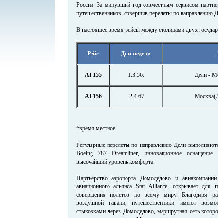
России. За минувший год совместным сервисом партнер
путешественников, совершив перелеты по направлению Д
В настоящее время рейсы между столицами двух государс
Рейс
Дни недели
AI 155
1.3.56.
Дели - М
AI 156
.2.4.67
Москва(Д
*время местное
Регулярные перелеты по направлению Дели выполняют
Boeing 787 Dreamliner, инновационное оснащение 
высочайший уровень комфорта.
Партнерство аэропорта Домодедово и авиакомпании
авиационного альянса Star Alliance, открывает для 
совершения полетов по всему миру. Благодаря ра
воздушной гавани, путешественники имеют возмож
стыковками через Домодедово, маршрутная сеть которо