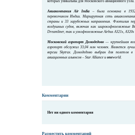
которых уникальны для Московского авиационного узла.
Авиакомпания Air India
– была основана в 1932
перевозчиком Индии. Маршрутная сеть авиакомпани
страны и 33 зарубежных направления. Флотилия пе
воздушных судов, включая как широкофюзеляжные Boe
Dreamliner, так и узкофюзеляжные Airbus A321s, A320s 
Московский аэропорт Домодедово
— крупнейшая возд
аэропорт обслужил 33,04 млн человек. Является луч
версии Skytrax. Домодедово выбран для полетов в
авиационных альянсов – Star Alliance и
one
world
.
Комментарии
Нет ни одного комментария
Разместить комментарий