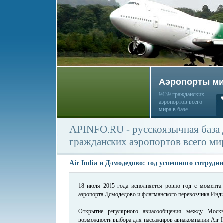
Аэропорты м
9439 гражданских
аэропортов всего
мира в базе
APINFO.RU - русскоязычная база
гражданских аэропортов всего ми
Air India и Домодедово: год успешного сотрудн
18 июля 2015 года исполняется ровно год с момента 
аэропорта Домодедово и флагманского перевозчика Инди
Открытие регулярного авиасообщения между Моск
возможности выбора для пассажиров авиакомпании Air I