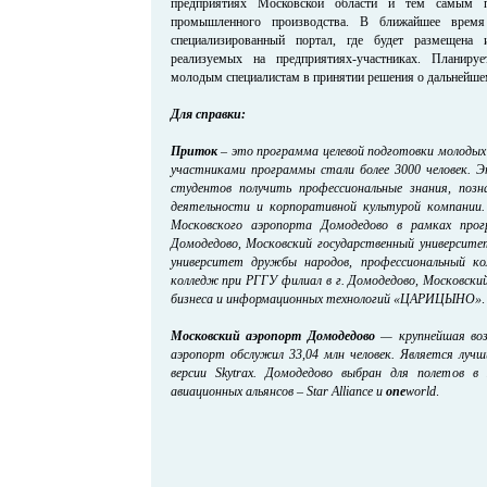
предприятиях Московской области и тем самым 
промышленного производства. В ближайшее время 
специализированный портал, где будет размещена
реализуемых на предприятиях-участниках. Планиру
молодым специалистам в принятии решения о дальнейшем
Для справки:
Приток
– это программа целевой подготовки молодых 
участниками программы стали более 3000 человек. 
студентов получить профессиональные знания, поз
деятельности и корпоративной культурой компании
Московского аэропорта Домодедово в рамках про
Домодедово, Московский государственный университе
университет дружбы народов, профессиональный к
колледж при РГГУ филиал в г. Домодедово, Московский
бизнеса и информационных технологий «ЦАРИЦЫНО»
.
Московский аэропорт Домодедово
— крупнейшая возд
аэропорт обслужил 33,04 млн человек. Является луч
версии Skytrax. Домодедово выбран для полетов в
авиационных альянсов – Star Alliance и
one
world
.