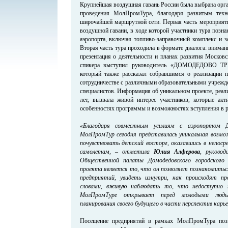
Крупнейшая воздушная гавань России была выбрана орга
проведения МолПромТура, благодаря развитым техн
широчайшей маршрутной сети. Первая часть мероприяти
воздушной гавани, в ходе которой участники тура позн
аэропорта, включая топливо-заправочный комплекс и з
Вторая часть тура проходила в формате диалога: вним
презентация о деятельности и планах развития Москов
спикера выступил руководитель «ДОМОДЕДОВО 
который также рассказал собравшимся о реализации
сотрудничестве с различными образовательными учрежд
специалистов. Информация об уникальном проекте, реал
лет, вызвала живой интерес участников, которые ак
особенностях программы и возможностях вступления в 
«Благодаря совместным усилиям с аэропортом Д
МолПромТур сегодня представилась уникальная возм
почувствовать детский восторг, оказавшись в непос
самолетам, – отметила
Юлия Алферова
, руково
Общественной палаты Домодедовского городского 
проекта является то, что он позволяет познакомить
предприятий, увидеть изнутри, как происходят пр
словами, вживую наблюдать то, что недоступно
МолПромТуре открывает перед молодыми людь
планирования своего будущего в части перспектив карь
Посещение предприятий в рамках МолПромТура поз