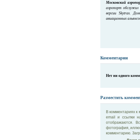
Московский аэропо
аэропорт обслужил 
версии Skytrax. Д
авиационных альянсов 
Комментарии
Нет ни одного ком
Разместить коммен
В комментариях к 
email и ссылки 
отображаются. В
фотография, иллю
комментарию. Загр