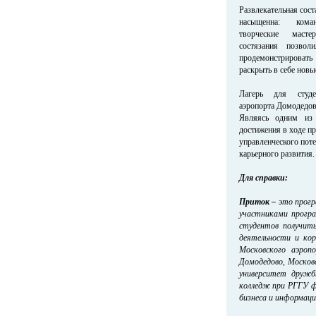
Развлекательная сос
насыщенна: коман
творческие масте
состязания позвол
продемонстрироват
раскрыть в себе новы
Лагерь для студ
аэропорта Домодедово
Являясь одним из 
достижения в ходе пр
управленческого пот
карьерного развития.
Для справки:
Приток –
это прогр
участниками програ
студентов получить
деятельности и кор
Московского аэроп
Домодедово, Москов
университет дружб
колледж при РГГУ фи
бизнеса и информа