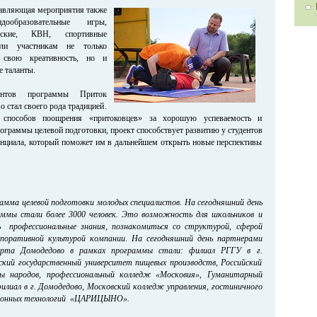
тавляющая мероприятия также
дообразовательные игры,
рские, КВН, спортивные
или участникам не только
ь свою креативность, но и
е таланты.
ентов программы Приток
 стал своего рода традицией.
способов поощрения «притоковцев» за хорошую успеваемость и
ограммы целевой подготовки, проект способствует развитию у студентов
енциала, который поможет им в дальнейшем открыть новые перспективы
амма целевой
подготовки молодых специалистов. На сегодняшний день
ммы стали более 3000 человек. Это возможность для школьников и
 профессиональные знания, познакомиться со структурой, сферой
поративной культурой компании. На сегодняшний день партнерами
орта Домодедово в рамках программы стали: филиал РГГУ в г.
ский государственный университет пищевых производств, Российский
ы народов, профессиональный колледж «Московия», Гуманитарный
лиал в г. Домодедово, Московский колледж управления, гостиничного
ционных технологий «ЦАРИЦЫНО».