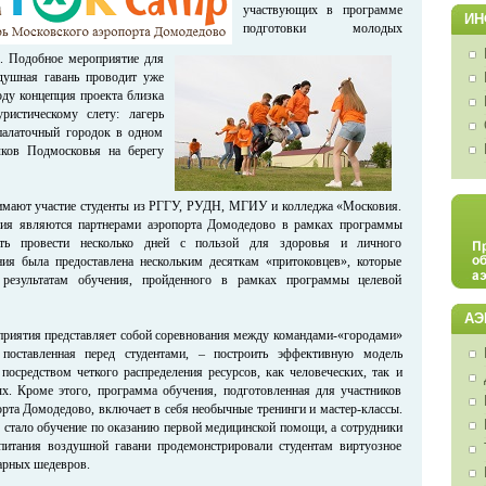
участвующих в программе
ИН
подготовки молодых
к. Подобное мероприятие для
ушная гавань проводит уже
оду концепция проекта близка
ристическому слету: лагерь
 палаточный городок в одном
ков Подмосковья на берегу
имают участие студенты из РГГУ, РУДН, МГИУ и колледжа «Московия.
ния являются партнерами аэропорта Домодедово в рамках программы
ть провести несколько дней с пользой для здоровья и личного
ния была предоставлена нескольким десяткам «притоковцев», которые
результатам обучения, пройденного в рамках программы целевой
АЭ
приятия представляет собой соревнования между командами-«городами»
, поставленная перед студентами, – построить эффективную модель
посредством четкого распределения ресурсов, как человеческих, так и
х. Кроме этого, программа обучения, подготовленная для участников
орта Домодедово, включает в себя необычные тренинги и мастер-классы.
в стало обучение по оказанию первой медицинской помощи, а сотрудники
питания воздушной гавани продемонстрировали студентам виртуозное
арных шедевров.