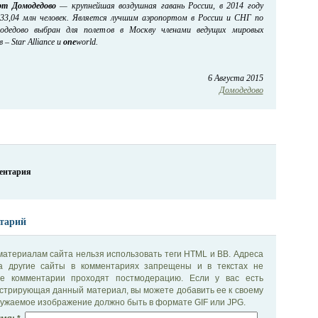
рт Домодедово
—
крупнейшая воздушная гавань России, в 2014 году
33,04 млн человек. Является лучшим аэропортом в России и СНГ по
омодедово выбран для полетов в Москву членами ведущих мировых
– Star Alliance и
one
world
.
6 Августа 2015
Домодедово
ментария
тарий
материалам сайта нельзя использовать теги HTML и BB. Адреса
на другие сайты в комментариях запрещены и в текстах не
се комментарии проходят постмодерацию. Если у вас есть
стрирующая данный материал, вы можете добавить ее к своему
ужаемое изображение должно быть в формате GIF или JPG.