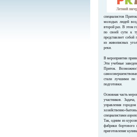
специалистов Прито
молодых людей возд
второй раз. В этом г
по своей сути к ту
представляет собой
из живописных угол
реки.
В мероприятии прин
Эти учебные заведе
Приток. Возможнос
самосовершенствова
стали лучшими по 
подготовки.
Основная часть меро
участников. Задача
управления городом 
хозяйственно-бытовы
специалистами аэроп
Так, одним из курсо
фабрики бортового 
приготовление кулин