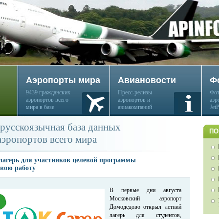
Аэропорты мира
Авиановости
Ф
9439 гражданских
Пресс-релизы
Фот
аэропортов всего
аэропортов и
аэр
мира в базе
авиакомпаний
Jet
русскоязычная база данных
ПО
аэропортов всего мира
 лагерь для участников целевой программы
свою работу
В первые дни августа
Московский аэропорт
Домодедово открыл летний
лагерь для студентов,