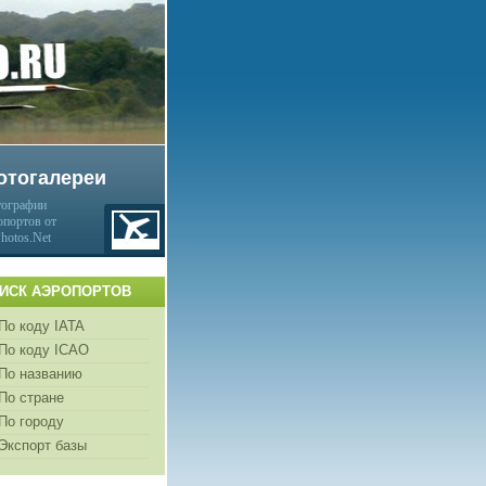
отогалереи
ографии
опортов от
Photos.Net
ИСК АЭРОПОРТОВ
По коду IATA
По коду ICAO
По названию
По стране
По городу
Экспорт базы