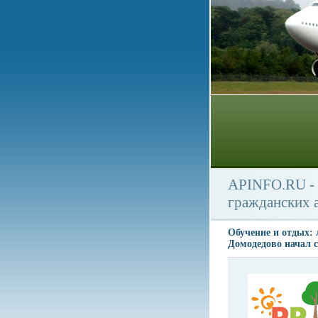
APINFO.RU - 
гражданских 
Обучение и отдых:
Домодедово начал 