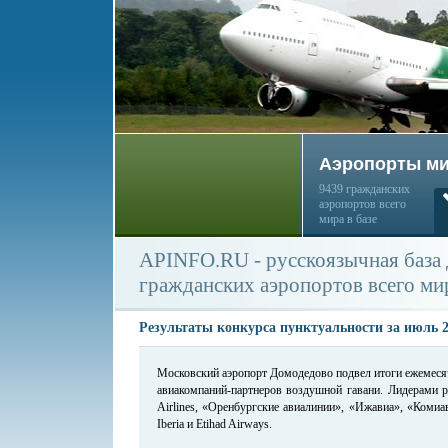
Аэропорты м
9439 гражданских
аэропортов всего
мира в базе
APINFO.RU - русскоязычная база
гражданских аэропортов всего ми
Результаты конкурса пунктуальности за июль 2
Московский аэропорт Домодедово подвел итоги ежемесяч
авиакомпаний-партнеров воздушной гавани. Лидерами р
Airlines, «Оренбургские авиалинии», «Ижавиа», «Комиави
Iberia и Etihad Airways.