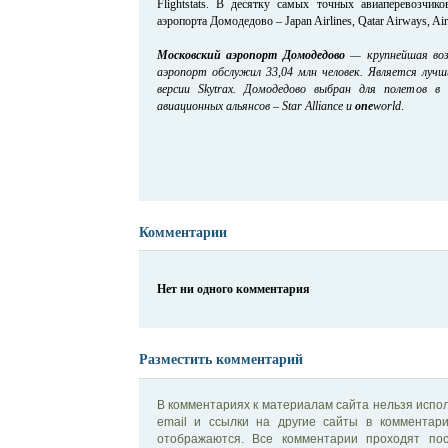
Flightstats. В десятку самых точных авиаперевозчи
аэропорта Домодедово – Japan Airlines, Qatar Airways, Air B
Московский аэропорт Домодедово
— крупнейшая возд
аэропорт обслужил 33,04 млн человек. Является луч
версии Skytrax. Домодедово выбран для полетов в
авиационных альянсов – Star Alliance и
one
world
.
Комментарии
Нет ни одного комментария
Разместить комментарий
В комментариях к материалам сайта нельзя испол
email и ссылки на другие сайты в комментар
отображаются. Все комментарии проходят по