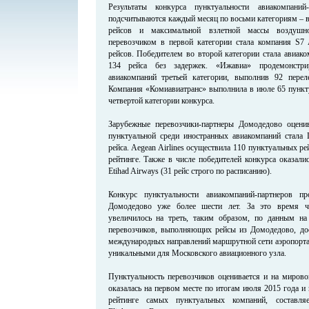
Результаты конкурса пунктуальности авиакомпаний
подсчитываются каждый месяц по восьми категориям – в
рейсов и максимальной взлетной массы воздушн
перевозчиком в первой категории стала компания S7 
рейсов. Победителем во второй категории стала авиак
134 рейса без задержек. «Ижавиа» продемонстри
авиакомпаний третьей категории, выполнив 92 перел
Компания «Комиавиатранс» выполнила в июле 65 пункту
четвертой категории конкурса.
Зарубежные перевозчики-партнеры Домодедово оцени
пунктуальной среди иностранных авиакомпаний стала L
рейса. Aegean Airlines осуществила 110 пунктуальных 
рейтинге. Также в числе победителей конкурса оказалис
Etihad Airways (31 рейс строго по расписанию).
Конкурс пунктуальности авиакомпаний-партнеров п
Домодедово уже более шести лет. За это время ч
увеличилось на треть, таким образом, по данным на
перевозчиков, выполняющих рейсы из Домодедово, дос
международных направлений маршрутной сети аэропорта 
уникальными для Московского авиационного узла.
Пунктуальность перевозчиков оценивается и на мирово
оказалась на первом месте по итогам июля 2015 года и
рейтинге самых пунктуальных компаний, составля