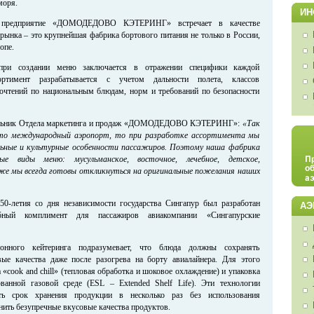
моря.
ИН
 предприятие «ДОМОДЕДОВО КЭТЕРИНГ» встречает в качестве
рынка – это крупнейшая фабрика бортового питания не только в России,
опе.
при создании меню заключается в отражении специфики каждой
ортимент разрабатывается с учетом дальности полета, классов
очтений по национальным блюдам, норм и требований по безопасности
альник Отдела маркетинга и продаж «ДОМОДЕДОВО КЭТЕРИНГ»:
«Так
это международный аэропорт, то при разработке ассортимента мы
ьные и культурные особенности пассажиров. Поэтому наша фабрика
ые виды меню: мусульманское, восточное, лечебное, детское,
кже мы всегда готовы откликнуться на оригинальные пожелания наших
50-летия со дня независимости государства Сингапур был разработан
АЭ
обный комплимент для пассажиров авиакомпании «Сингапурские
ионного кейтеринга подразумевает, что блюда должны сохранять
вые качества даже после разогрева на борту авиалайнера. Для этого
«cook and chill» (тепловая обработка и шоковое охлаждение) и упаковка
анной газовой среде (ESL – Extended Shelf Life). Эти технологии
ть срок хранения продукции в несколько раз без использования
нить безупречные вкусовые качества продуктов.