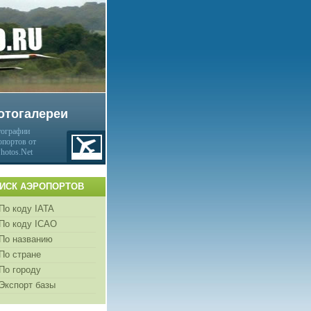
отогалереи
ографии
опортов от
Photos.Net
ИСК АЭРОПОРТОВ
По коду IATA
По коду ICAO
По названию
По стране
По городу
Экспорт базы