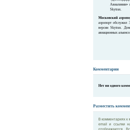
Авиалинии» и
Skytrax.
Московский аэропо
аэропорт обслужил 
версии Skytrax. Д
авиационных альянсов 
Комментарии
Нет ни одного ком
Разместить коммен
В комментариях к 
email и ссылки 
отображаются. В