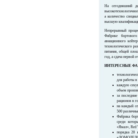
На сегодняшний де
высокотехнологичного
а количество специа
высшую квалификац
Непрерывный процес
Фабрике бортовог
авиационного кейте
технологического ра
питания, общей площ
год, а сдача первой о
ИНТЕРЕСНЫЕ ФА
технологичес
для работы в
каждую секун
объем произв
за последние
рационов в го
на каждый се
500 различны
Фабрика борт
среди котор
«Ямал», Red 
порядка 20 
«ДОМОДЕДОВО