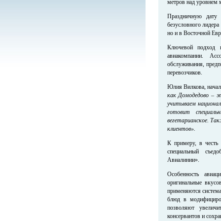
метров над уровнем 
Праздничную дату
безусловного лидера 
но и в Восточной Евр
Ключевой подход 
авиакомпании. Асс
обслуживания, предп
перевозчиков.
Юлия Вилкова, нач
как Домодедово – 
учитываем национал
готовит специальн
вегетарианское. Та
клиентов».
К примеру, в честь 
специальный съед
Авиалинии».
Особенность авиац
оригинальные вкусо
применяются система 
блюд в модифициров
позволяют увеличи
консервантов и сохра