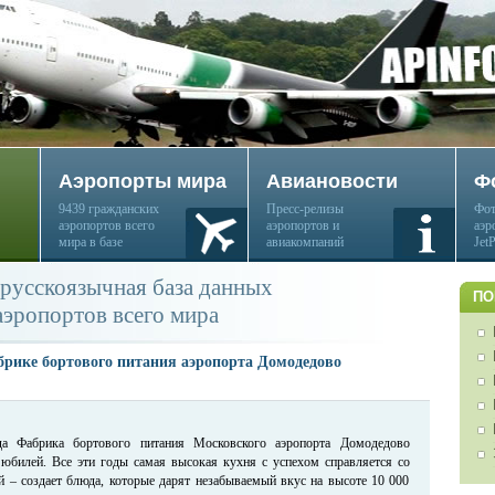
Аэропорты мира
Авиановости
Ф
9439 гражданских
Пресс-релизы
Фот
аэропортов всего
аэропортов и
аэр
мира в базе
авиакомпаний
Jet
русскоязычная база данных
ПО
аэропортов всего мира
брике бортового питания аэропорта Домодедово
да Фабрика бортового питания Московского аэропорта Домодедово
 юбилей. Все эти годы самая высокая кухня с успехом справляется со
ей – создает блюда, которые дарят незабываемый вкус на высоте 10 000