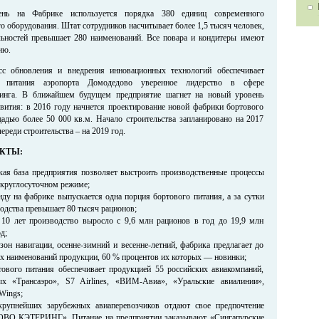
нь на Фабрике используется порядка 380 единиц современного
 оборудования. Штат сотрудников насчитывает более 1,5 тысяч человек,
льностей превышает 280 наименований. Все повара и кондитеры имеют
ию.
с обновления и внедрения инновационных технологий обеспечивает
о питания аэропорта Домодедово уверенное лидерство в сфере
ринга. В ближайшем будущем предприятие шагнет на новый уровень
звития: в 2016 году начнется проектирование новой фабрики бортового
адью более 50 000 кв.м. Начало строительства запланировано на 2017
череди строительства – на 2019 год.
КТЫ:
кая база предприятия позволяет выстроить производственные процессы
 круглосуточном режиме;
ду на фабрике выпускается одна порция бортового питания, а за сутки
одства превышает 80 тысяч рационов;
 10 лет производство выросло с 9,6 млн рационов в год до 19,9 млн
д;
зон навигации, осенне-зимний и весенне-летний, фабрика предлагает до
х наименований продукции, 60 % процентов их которых — новинки;
ового питания обеспечивает продукцией 55 российских авиакомпаний,
ых «Трансаэро», S7 Airlines, «ВИМ-Авиа», «Уральские авиалинии»,
Wings;
крупнейших зарубежных авиаперевозчиков отдают свое предпочтение
 КЭТЕРИНГ». Питание на предприятии заказывают «Сингапурские