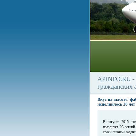
APINFO.RU - 
гражданских 
Вкус на высоте: фа
исполнилось 20 лет
В августе 2015 го
празднует 20-летний
своей главной задач