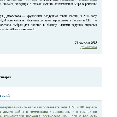
 Emirates, входящие в список лучших авиакомпаний мира в рейтинге
рт Домодедово
— крупнейшая воздушная гавань России, в 2014 году
33,04 млн человек. Является лучшим аэропортом в России и СНГ по
омодедово выбран для полетов в Москву членами ведущих мировых
– Star Alliance и
one
world.
26 Августа 2015
Домодедово
ментария
тарий
материалам сайта нельзя использовать теги HTML и BB. Адреса
на другие сайты в комментариях запрещены и в текстах не
се комментарии проходят постмодерацию. Если у вас есть