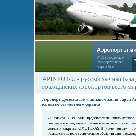
Аэропорты м
9439 гражданских
аэропортов всего
мира в базе
APINFO.RU - русскоязычная база
гражданских аэропортов всего ми
Аэропорт Домодедово и авиакомпания Japan Ai
качество совместного сервиса
27 августа 2015 года представители национальног
специалистов воздушной гавани презентацию, посвяще
солнца и секретам OMOTENASHI (
«омотэнаси»
– гос
повышение качества совместного обслуживания пассажиро