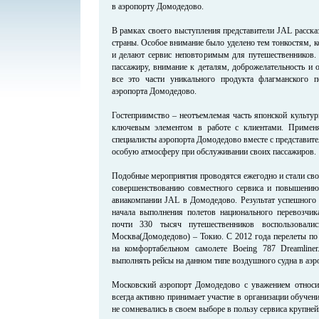
в аэропорту Домодедово.
В рамках своего выступления представители JAL расска
страны. Особое внимание было уделено тем тонкостям, 
и делают сервис неповторимым для путешественников
пассажиру, внимание к деталям, доброжелательность и 
все это части уникального продукта флагманского 
аэропорта Домодедово.
Гостеприимство – неотъемлемая часть японской культур
ключевым элементом в работе с клиентами. Применя
специалисты аэропорта Домодедово вместе с представител
особую атмосферу при обслуживании своих пассажиров.
Подобные мероприятия проводятся ежегодно и стали свое
совершенствованию совместного сервиса и повышению
авиакомпании JAL в Домодедово. Результат успешного 
начала выполнения полетов национального перевозчи
почти 330 тысяч путешественников воспользовали
Москва(Домодедово) – Токио. С 2012 года перелеты п
на комфортабельном самолете Boeing 787 Dreamline
выполнять рейсы на данном типе воздушного судна в аэ
Московский аэропорт Домодедово с уважением относи
всегда активно принимает участие в организации обучен
не сомневались в своем выборе в пользу сервиса крупне