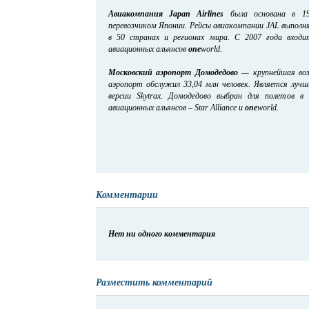
Авиакомпания Japan Airlines
была основана в 195
перевозчиком Японии. Рейсы авиакомпании JAL выполня
в 50 странах и регионах мира. С 2007 года входи
авиационных альянсов
one
world.
Московский аэропорт Домодедово
— крупнейшая возд
аэропорт обслужил 33,04 млн человек. Является луч
версии Skytrax. Домодедово выбран для полетов в
авиационных альянсов – Star Alliance и
one
world.
Комментарии
Нет ни одного комментария
Разместить комментарий