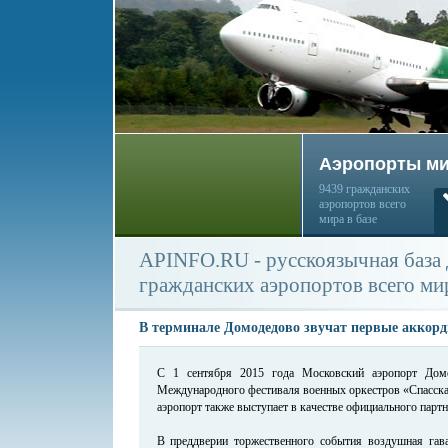
Аэропорты м
9439 гражданских
аэропортов всего
мира в базе
APINFO.RU - русскоязычная база
гражданских аэропортов всего ми
В терминале Домодедово звучат первые аккор
C 1 сентября 2015 года Московский аэропорт Домо
Международного фестиваля военных оркестров «Спасска
аэропорт также выступает в качестве официального парт
В преддверии торжественного события воздушная гав