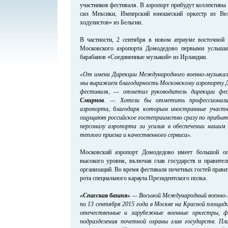
участников фестиваля. В аэропорт прибудут коллектив
сил Мексики, Имперский юношеский оркестр из Вел
ходулистов» из Бельгии.
В частности, 2 сентября в новом атриуме восточной 
Московского аэропорта Домодедово первыми услыша
барабанов «Соединенные музыкой» из Ирландии.
«От имени Дирекции Международного военно-музыкал
мы выражаем благодарность Московскому аэропорту Д
фестиваля, — отметил руководитель дирекции фе
Смирнов
. — Хотели бы отметить профессионали
аэропорта, благодаря которым иностранные участ
ощущают российское гостеприимство сразу по прибыт
персоналу аэропорта за усилия в обеспечении наши
теплого приема и качественного сервиса».
Московский аэропорт Домодедово имеет большой оп
высокого уровня, включая глав государств и правител
организаций. Во время фестиваля почетных гостей правит
рота специального караула Президентского полка.
«Спасская башня»
— Восьмой Международный военно-м
по 13 сентября 2015 года в Москве на Красной площад
отечественные и зарубежные военные оркестры, ф
подразделения почетной охраны глав государств. Пл