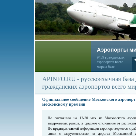
Аэропорты м
9439 гражданских
аэропортов всего
мира в базе
APINFO.RU - русскоязычная база
гражданских аэропортов всего ми
Официальное сообщение Московского аэропорта
московскому времени
По состоянию на 13-30 мск из Московского аэроп
задержанных рейсов, в среднем отклонение от расписани
По предварительной информации аэропорт вернется к раб
связи с загруженностью на дорогах Московский а