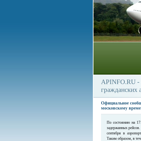
APINFO.RU - 
гражданских 
Официальное сообщ
московскому време
По состоянию на 17
задержанных рейсов.
сентября в аэропор
Таким образом, в теч