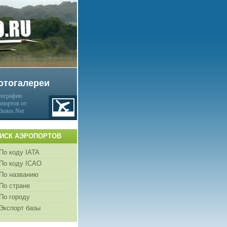
отогалереи
ографии
опортов от
Photos.Net
ИСК АЭРОПОРТОВ
По коду IATA
По коду ICAO
По названию
По стране
По городу
Экспорт базы