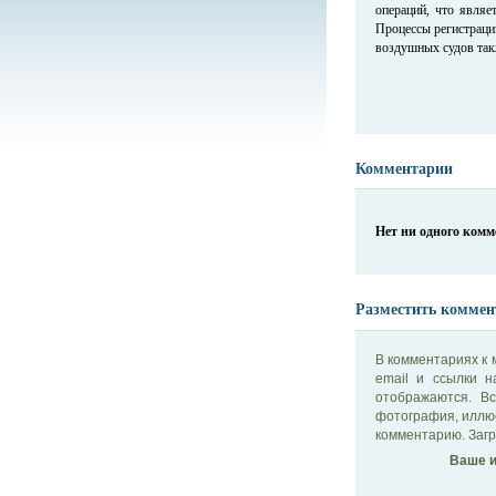
операций, что явля
Процессы регистраци
воздушных судов так
Комментарии
Нет ни одного ком
Разместить коммен
В комментариях к 
email и ссылки 
отображаются. В
фотография, иллю
комментарию. Загр
Ваше и