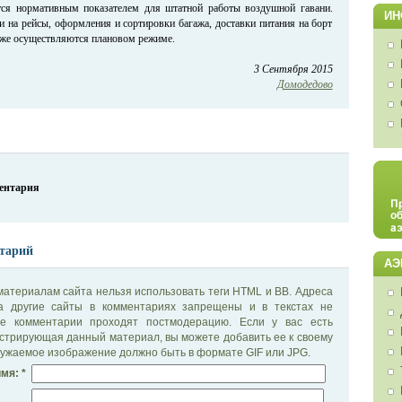
ется нормативным показателем для штатной работы воздушной гавани.
ИН
и на рейсы, оформления и сортировки багажа, доставки питания на борт
же осуществляются плановом режиме.
3 Сентября 2015
Домодедово
ментария
тарий
АЭ
материалам сайта нельзя использовать теги HTML и BB. Адреса
на другие сайты в комментариях запрещены и в текстах не
се комментарии проходят постмодерацию. Если у вас есть
стрирующая данный материал, вы можете добавить ее к своему
ужаемое изображение должно быть в формате GIF или JPG.
мя: *