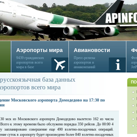
Аэропорты мира
Авиановости
Ф
9439 гражданских
Пресс-релизы
Фот
аэропортов всего
аэропортов и
аэр
мира в базе
авиакомпаний
Jet
русскоязычная база данных
ПО
аэропортов всего мира
ение Московского аэропорта Домодедово на 17:30 по
ни
:30 мск из Московского аэропорта Домодедово вылетело 162 из числа
 Всего к этому времени было обслужено порядка 350 рейсов. До 00:00 4
ту запланировано совершение еще 490 взлетно-посадочных операций.
ение суток в аэропорту будет произведено более 840 взлетно-посадочных