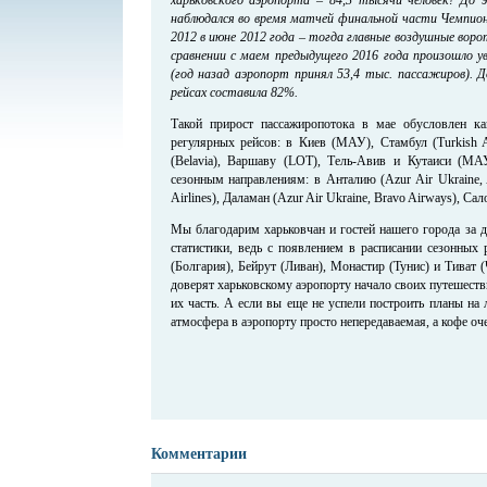
наблюдался во время матчей финальной части Чемпио
2012 в июне 2012 года – тогда главные воздушные воро
сравнении с маем предыдущего 2016 года произошло 
(год назад аэропорт принял 53,4 тыс. пассажиров).
рейсах составила 82%.
Такой прирост пассажиропотока в мае обусловлен ка
регулярных рейсов: в Киев (МАУ), Стамбул (Turkish Air
(Belavia), Варшаву (LOT), Тель-Авив и Кутаиси (МА
сезонным направлениям: в Анталию (Azur Air Ukraine, A
Airlines), Даламан (Azur Air Ukraine, Bravo Airways), Сало
Мы благодарим харьковчан и гостей нашего города за д
статистики, ведь с появлением в расписании сезонных
(Болгария), Бейрут (Ливан), Монастир (Тунис) и Тиват
доверят харьковскому аэропорту начало своих путешест
их часть. А если вы еще не успели построить планы на л
атмосфера в аэропорту просто непередаваемая, а кофе оч
Комментарии