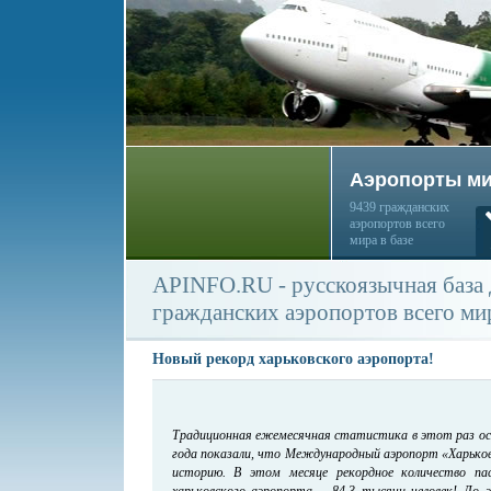
Аэропорты м
9439 гражданских
аэропортов всего
мира в базе
APINFO.RU - русскоязычная база
гражданских аэропортов всего ми
Новый рекорд харьковского аэропорта!
Традиционная ежемесячная статистика в этот раз ос
года показали, что Международный аэропорт «Харьков»
историю. В этом месяце рекордное количество пас
харьковского аэропорта – 84,3 тысячи человек! До