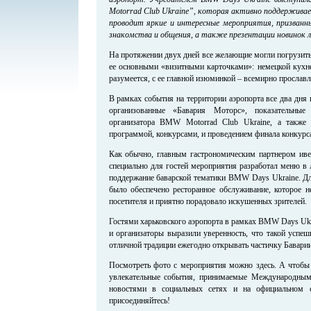
Motorrad Club Ukraine”, которая активно поддержива
проводит яркие и интересные мероприятия, призванн
знакомства и общения, а также презентации новинок л
На протяжении двух дней все желающие могли погрузить
ее основными «визитными карточками»: немецкой кухне
разумеется, с ее главной изюминкой – всемирно просла
В рамках события на территории аэропорта все два дня
организованные «Бавария Моторс», показательные
организатора BMW Motorrad Club Ukraine, а также
программой, конкурсами, и проведением финала конкурс
Как обычно, главным гастрономическим партнером ивен
специально для гостей мероприятия разработал меню в
поддержание баварской тематики BMW Days Ukraine. Дл
было обеспечено ресторанное обслуживание, которое 
посетителя и приятно порадовало искушенных зрителей.
Гостями харьковского аэропорта в рамках BMW Days Ukra
и организаторы выразили уверенность, что такой успе
отличной традиции ежегодно открывать частичку Бавари
Посмотреть фото с мероприятия можно здесь. А чтобы
увлекательные события, принимаемые Международным 
новостями в социальных сетях и на официальном с
присоединяйтесь!