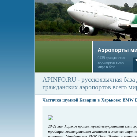
Аэропорты м
9439 гражданских
аэропортов всего
мира в базе
APINFO.RU - русскоязычная база
гражданских аэропортов всего ми
Частичка шумной Баварии в Харькове: BMW D
20-21 мая Харьков принял первый всеукраинский слет л
традиции, гостеприимным хозяином и главным партне
аэропорт. Учредителем BMW Days Ukraine выступил